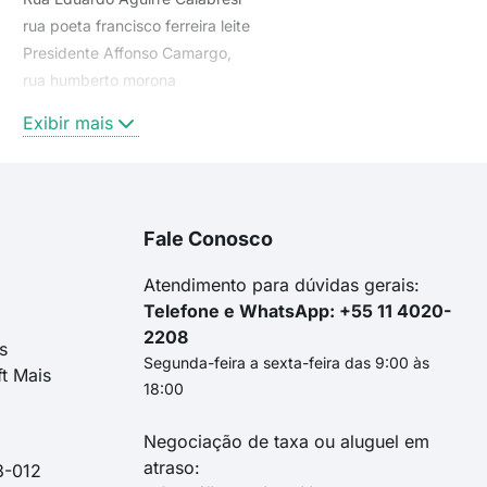
rua poeta francisco ferreira leite
Presidente Affonso Camargo,
rua humberto morona
avenida são josé
Exibir mais
rua eduardo aguirre calabresi
Avenida Presidente Affonso Camargo
Presidente Affonso Camargo
São José
Fale Conosco
Sanito Rocha, 207
Av São Jose
Atendimento para dúvidas gerais:
Telefone e WhatsApp: +55 11 4020-
2208
s
Segunda-feira a sexta-feira das 9:00 às
ft Mais
18:00
Negociação de taxa ou aluguel em
atraso:
3-012