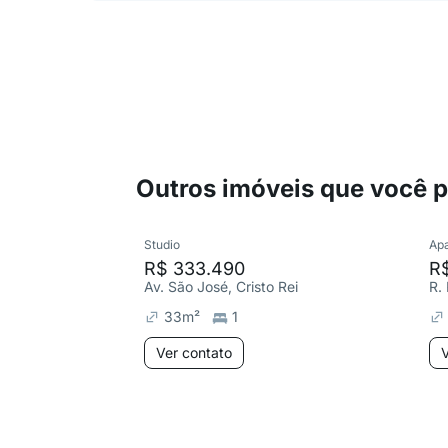
Outros imóveis que você 
Studio
Ap
R$ 333.490
R
Av. São José, Cristo Rei
R.
33
m²
1
Ver contato
V