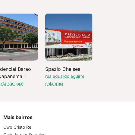
idencial Barao
Spazio Chelsea
Capanema 1
rua eduardo aguirre
ida são josé
calabresi
Mais bairros
Cwb Cristo Rei
Cwb Jardim Botanico