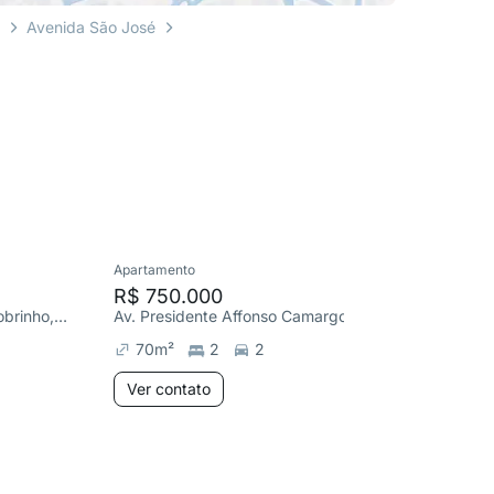
i
Avenida São José
Apartamento
Cobertura
R$ 750.000
R$ 1.4
R. Coronel Pedro Scherer Sobrinho, Cristo Rei
Av. Presidente Affonso Camargo, Cristo Rei
Rodovia 
70
m²
2
2
170
m
Ver contato
Ver co