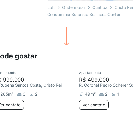
Loft
Onde morar
Curitiba
Cristo Re
Condomínio Botanico Business Center
pode gostar
artamento
Apartamento
$ 999.000
R$ 499.000
 Rubens Santos Costa, Cristo Rei
285
m²
3
2
49
m²
2
1
er contato
Ver contato