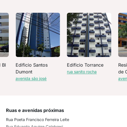
 Bl
Edificio Santos
Edificio Torrance
Res
Dumont
de 
rua sanito rocha
avenida são josé
aven
Ruas e avenidas próximas
Rua Poeta Francisco Ferreira Leite
Rua Eduardo Aguirre Calabresi