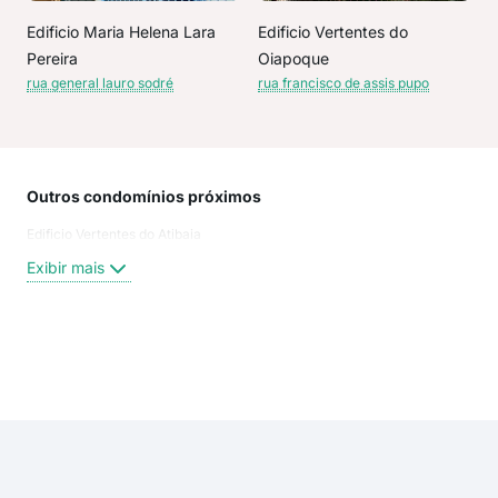
Edificio Maria Helena Lara
Edificio Vertentes do
Pereira
Oiapoque
rua general lauro sodré
rua francisco de assis pupo
Outros condomínios próximos
Rua
Edificio Vertentes do Atibaia
Rua
Ave
Exibir mais
Rua
Pad
Ave
Rua 
Exi
rua 
ave
rua 
rua 