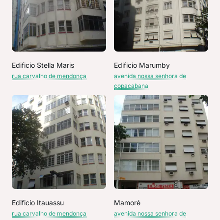
Edificio Stella Maris
Edificio Marumby
rua carvalho de mendonça
avenida nossa senhora de
copacabana
Edificio Itauassu
Mamoré
rua carvalho de mendonça
avenida nossa senhora de