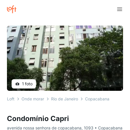
1 foto
Loft
Onde morar
Rio de Janeiro
Copacabana
avenid
Condomínio Capri
avenida nossa senhora de copacabana, 1093 • Copacabana