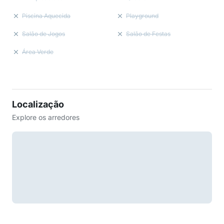
Piscina Aquecida
Playground
Salão de Jogos
Salão de Festas
Área Verde
Localização
Explore os arredores