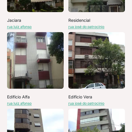
Jaciara
Residencial
rua luiz afonso
rua josé do patrocínio
Edifício Alfa
Edifício Vera
rua luiz afonso
rua josé do patrocínio