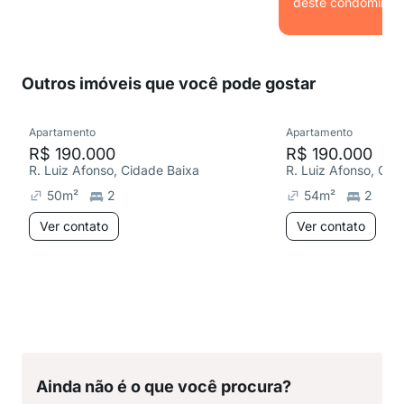
deste condomínio.
Ver
Outros imóveis que você pode gostar
Apartamento
Apartamento
R$ 190.000
R$ 190.000
R. Luiz Afonso, Cidade Baixa
R. Luiz Afonso, Cid
50
m²
2
54
m²
2
Ver contato
Ver contato
Ainda não é o que você procura?