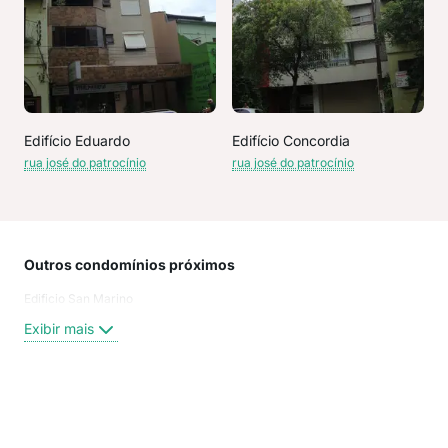
Edifício Eduardo
Edifício Concordia
rua josé do patrocínio
rua josé do patrocínio
Outros condomínios próximos
Rua
Edificio San Marino
José
rua 
Exibir mais
Rua
Luiz
LUI
Rua 
Exi
José