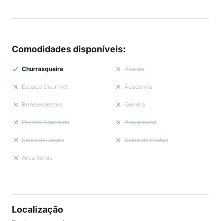
Comodidades disponíveis
:
Churrasqueira
Piscina
Espaço Gourmet
Academia
Brinquedoteca
Quadra
Piscina Aquecida
Playground
Salão de Jogos
Salão de Festas
Área Verde
Localização