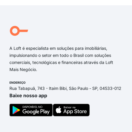
Jose
Jose
REP
R Lu
Côn
A Loft é especialista em soluções para imobiliárias,
impulsionando o setor em todo o Brasil com soluções
comerciais, tecnológicas e financeiras através da Loft
Mais Negócio.
ENDEREÇO
Rua Tabapuã, 743 - Itaim Bibi, São Paulo - SP, 04533-012
Baixe nosso app