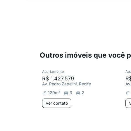
Outros imóveis que você 
Apartamento
Ap
R$ 1.427.579
R$
Av. Pedro Zapelini, Recife
Av
129
m²
3
2
Ver contato
V