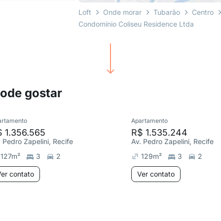
Loft
Onde morar
Tubarão
Centro
Condomínio Coliseu Residence Ltda
pode gostar
artamento
Apartamento
 1.356.565
R$ 1.535.244
. Pedro Zapelini, Recife
Av. Pedro Zapelini, Recife
127
m²
3
2
129
m²
3
2
er contato
Ver contato