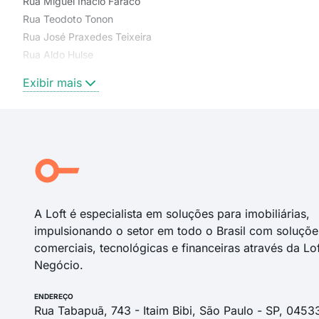
Rua Miguel Inácio Faraco
Rua Teodoto Tonon
Rua José Praxedes Teixeira
Rua Aldo Hulse
Rua Cândido Cesar Freire Leão
Exibir mais
Rua José Evaristo Fogaça
Rua Recife
Rua Juci Cidade
Rua Wenceslau Bráz
Avenida Rodovalho
Rua Conselheiro Mafra
A Loft é especialista em soluções para imobiliárias,
impulsionando o setor em todo o Brasil com soluçõe
comerciais, tecnológicas e financeiras através da Lo
Negócio.
ENDEREÇO
Rua Tabapuã, 743 - Itaim Bibi, São Paulo - SP, 0453