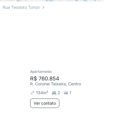
Rua Teodoto Tonon
Apartamento
Apartame
R$ 760.854
R$ 742
R. Coronel Teixeira, Centro
R. Corone
134
m²
2
1
137
m²
Ver contato
Ver co