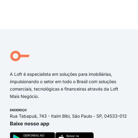
Rua
Rua
Exi
rua 
aven
Rua
Rua 
Ave
Rua
A Loft é especialista em soluções para imobiliárias,
impulsionando o setor em todo o Brasil com soluções
comerciais, tecnológicas e financeiras através da Loft
Mais Negócio.
ENDEREÇO
Rua Tabapuã, 743 - Itaim Bibi, São Paulo - SP, 04533-012
Baixe nosso app