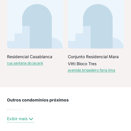
Residencial Casablanca
Conjunto Residencial Mara
rua santana do jacaré
Vitti Bloco Tres
avenida brigadeiro faria lima
Outros condomínios próximos
Rua
Phoenix 3
Rua
Rua
Exibir mais
Rua
Rua 