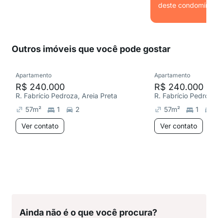
deste condomínio.
Ver
Outros imóveis que você pode gostar
Apartamento
Apartamento
R$ 240.000
R$ 240.000
R. Fabrício Pedroza, Areia Preta
R. Fabrício Pedroza,
57
m²
1
2
57
m²
1
Ver contato
Ver contato
Ainda não é o que você procura?