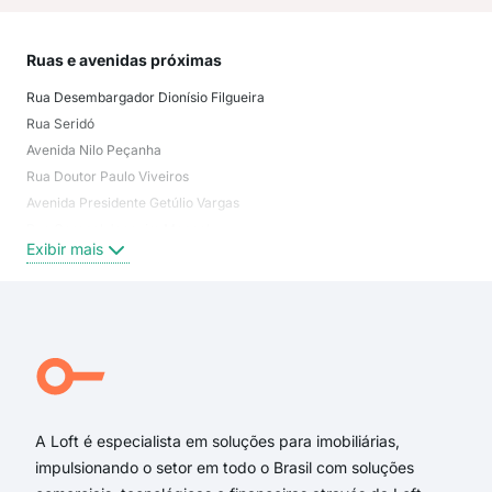
Ruas e avenidas próximas
Mai
Rua Desembargador Dionísio Filgueira
Arei
Rua Seridó
Ribe
Avenida Nilo Peçanha
Roc
Rua Doutor Paulo Viveiros
Prai
Avenida Presidente Getúlio Vargas
Cida
Rua Coronel Joaquim Manoel
Petr
Exibir mais
Exi
Rua Joaquim Fabrício
Rua Potengi
Coronel Joaquim Manoel
Serido
Rua Cláudio Machado
Cel. Joaquim Manoel
A Loft é especialista em soluções para imobiliárias,
impulsionando o setor em todo o Brasil com soluções