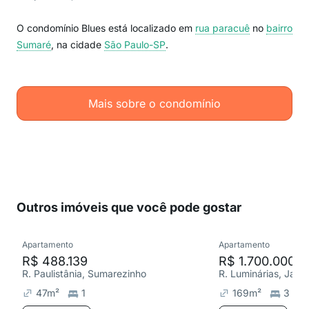
O condomínio Blues está localizado em
rua paracuê
no
bairro
Sumaré
, na cidade
São Paulo-SP
.
Mais sobre o condomínio
Outros imóveis que você pode gostar
Apartamento
Apartamento
R$ 488.139
R$ 1.700.000
R. Paulistânia, Sumarezinho
R. Luminárias, Jard
47
m²
1
169
m²
3