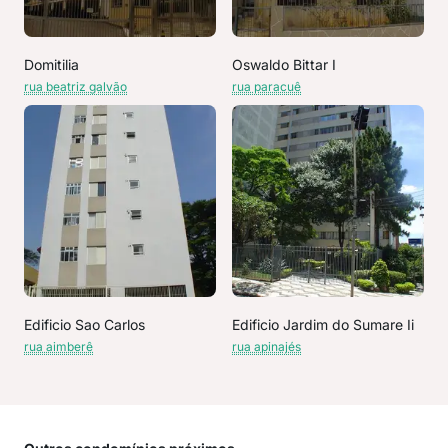
Domitilia
Oswaldo Bittar I
rua beatriz galvão
rua paracuê
Edificio Sao Carlos
Edificio Jardim do Sumare Ii
rua aimberê
rua apinajés