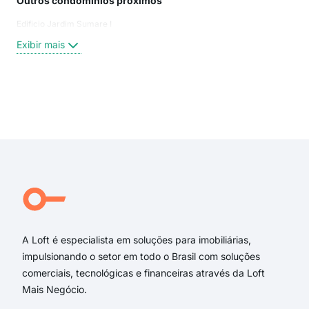
Outros condomínios próximos
Rua
Edificio Jardim Sumare I
Rua
PAR
Exibir mais
PAR
Prof
Rua
rua 
Exi
rua
rua 
rua 
Rua 
Rua
Rua
A Loft é especialista em soluções para imobiliárias,
impulsionando o setor em todo o Brasil com soluções
comerciais, tecnológicas e financeiras através da Loft
Mais Negócio.