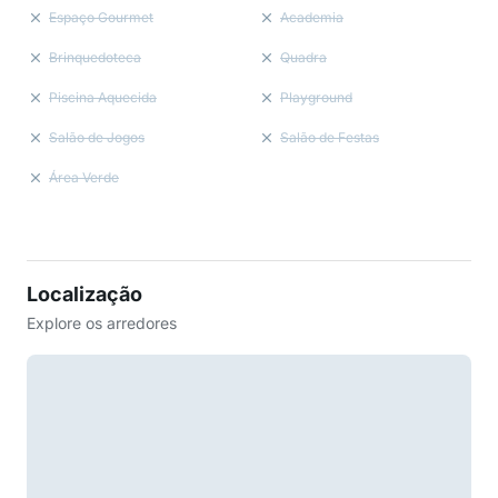
Espaço Gourmet
Academia
Brinquedoteca
Quadra
Piscina Aquecida
Playground
Salão de Jogos
Salão de Festas
Área Verde
Localização
Explore os arredores