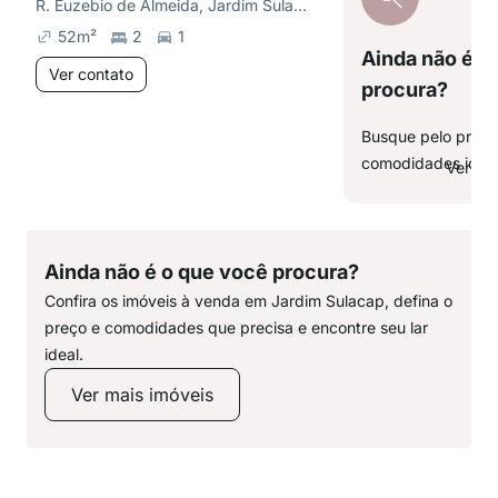
R. Euzebio de Almeida, Jardim Sulacap
52
m²
2
1
Ainda não é o
Ver contato
procura?
Busque pelo preço,
comodidades ideai
Ver ma
Ainda não é o que você procura?
Confira os imóveis à venda em Jardim Sulacap, defina o
preço e comodidades que precisa e encontre seu lar
ideal.
Ver mais imóveis