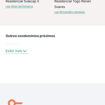
Residencial Sulacap Ii
Residencial Togo Renan
rua otton da fonseca
Soares
rua fernandes sampaio
Outros condomínios próximos
Rua
Sulacap I
Rua
Rua
Exibir mais
Rua
Rua
rua 
rua
Exi
rua
rua 
rua 
rua
aven