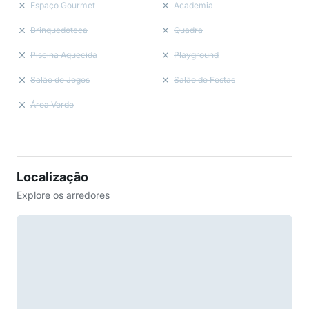
Espaço Gourmet
Academia
Brinquedoteca
Quadra
Piscina Aquecida
Playground
Salão de Jogos
Salão de Festas
Área Verde
Localização
Explore os arredores