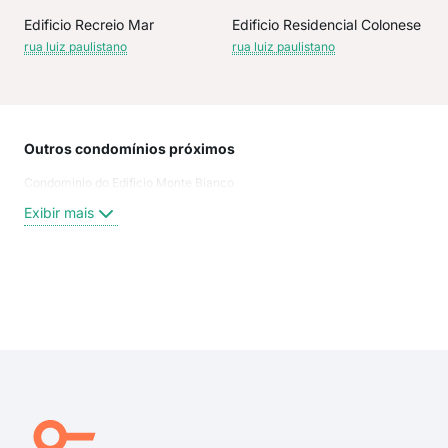
Edificio Recreio Mar
Edificio Residencial Colonese
rua luiz paulistano
rua luiz paulistano
Outros condomínios próximos
Rua
Condominio do Edificio Monte Bianco
Luiz
Rua 
Exibir mais
Gil
Rua 
Rua 
Rua
Exi
rua 
rua 
rua 
rua 
rua 
Ave