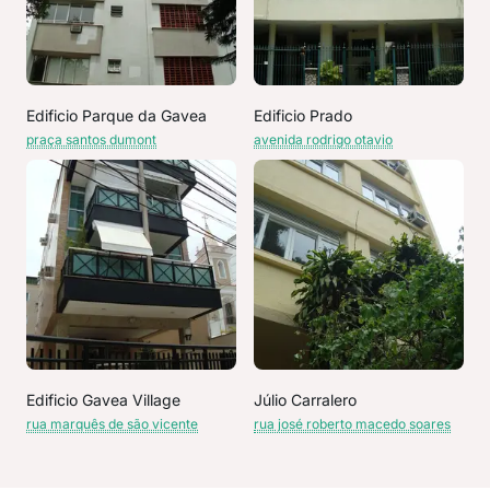
Edificio Parque da Gavea
Edificio Prado
praça santos dumont
avenida rodrigo otavio
Edificio Gavea Village
Júlio Carralero
rua marquês de são vicente
rua josé roberto macedo soares