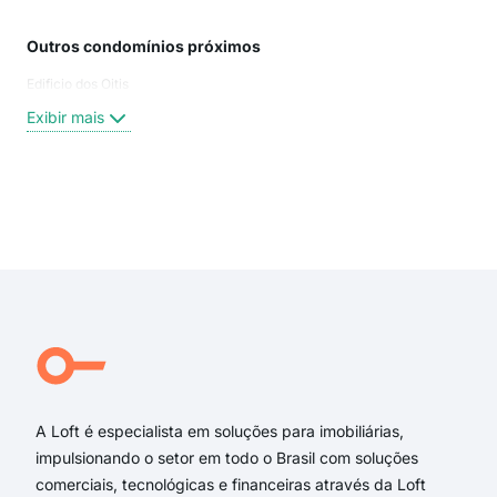
Outros condomínios próximos
Rua
Edificio dos Oitis
Rua
Rua
Exibir mais
Rua
Rua
Pra
Aven
Exi
rua 
pra
aven
rua 
rua 
Rodr
A Loft é especialista em soluções para imobiliárias,
impulsionando o setor em todo o Brasil com soluções
comerciais, tecnológicas e financeiras através da Loft