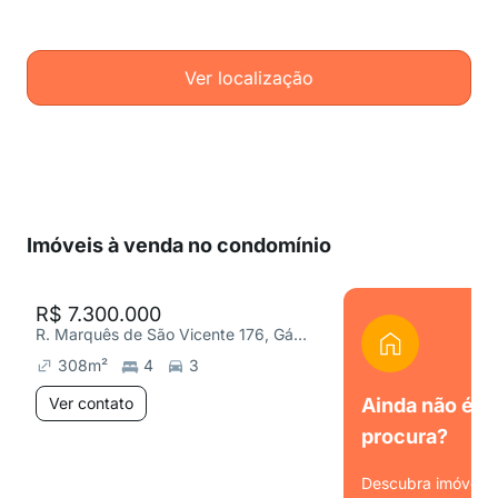
Ver localização
Imóveis à venda no condomínio
R$ 7.300.000
R. Marquês de São Vicente 176, Gávea
308
m²
4
3
Ver contato
Ainda não é o
procura?
Descubra imóveis s