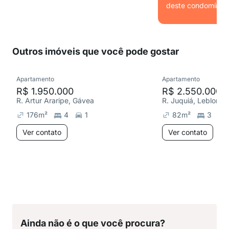
deste condomínio.
Ver
Outros imóveis que você pode gostar
Apartamento
Apartamento
R$ 1.950.000
R$ 2.550.000
R. Artur Araripe, Gávea
R. Juquiá, Leblon
176
m²
4
1
82
m²
3
Ver contato
Ver contato
Ainda não é o que você procura?