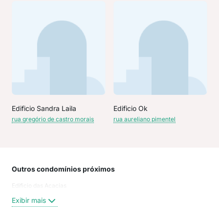
Edificio Sandra Laila
Edificio Ok
rua gregório de castro morais
rua aureliano pimentel
Outros condomínios próximos
Rua
Edificio das Acacias
Rua
Rua
Exibir mais
Rua