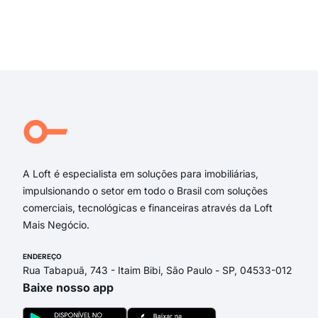
Est
Rua
Rua 
Exi
Rua
rua 
rua 
rua 
rua 
rua
A Loft é especialista em soluções para imobiliárias,
impulsionando o setor em todo o Brasil com soluções
comerciais, tecnológicas e financeiras através da Loft
Mais Negócio.
ENDEREÇO
Rua Tabapuã, 743 - Itaim Bibi, São Paulo - SP, 04533-012
Baixe nosso app