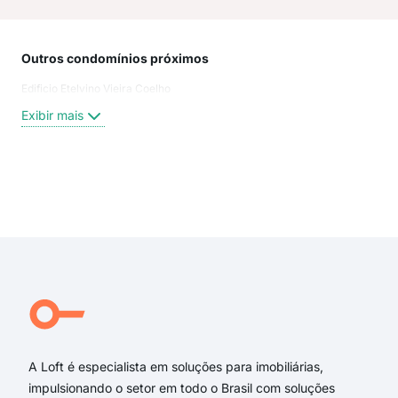
Outros condomínios próximos
Rua
Edificio Etelvino Vieira Coelho
Rua
Cea
Exibir mais
Rua 
Rua
Beco
Rua 
Exi
rua 
rua 
rua 
rua 
beco
Rua 
A Loft é especialista em soluções para imobiliárias,
impulsionando o setor em todo o Brasil com soluções