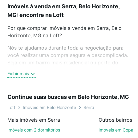
Imóveis à venda em Serra, Belo Horizonte,
MG: encontre na Loft
Por que comprar Imóveis à venda em Serra, Belo
Horizonte, MG na Loft?
Nós te ajudamos durante toda a negociação para
você realizar uma compra segura e descomplicada.
Seja em um bairro mais residencial ou perto do
trabalho e do metrô, aqui você vai encontrar a
Exibir mais
oferta ideal de Imóveis à venda em Serra, Belo
Horizonte, MG para conquistar seu sonho. Agende
uma visita presencial ou por videochamada, é grátis,
Continue suas buscas em Belo Horizonte, MG
sem compromisso e você ainda conta com mais de
46 mil corretores e imobiliárias te ajudando na
Loft
Imóveis em Belo Horizonte
Serra
compra, venda ou troca de imóveis.
Mais imóveis em Serra
Como escolher um imóvel?
Imóveis com 2 dormitórios
Imóveis em Copac