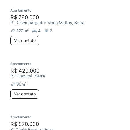
Apartamento
Redecorar
R$ 780.000
R. Desembargador Mário Mattos, Serra
220
m²
4
2
Ver contato
Apartamento
R$ 420.000
R. Guaxupé, Serra
90
m²
Ver contato
2 anúncios
Apartamento
Redecorar
Chegou este mês
R$ 870.000
R. Chefe Pereira, Serra