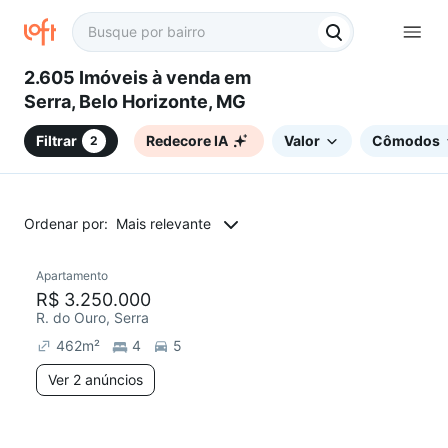
2.605 Imóveis à venda em
Serra, Belo Horizonte, MG
Filtrar
Redecore IA
Valor
Cômodos
2
Ordenar por:
Mais relevante
2 anúncios
Apartamento
R$ 3.250.000
R. do Ouro, Serra
462
m²
4
5
Ver 2 anúncios