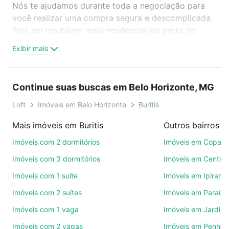
Nós te ajudamos durante toda a negociação para
você realizar uma compra segura e descomplicada.
Seja em um bairro mais residencial ou perto do
trabalho e do metrô, aqui você vai encontrar a
Exibir mais
oferta ideal de Imóveis à venda em Buritis, Belo
Horizonte, MG para conquistar seu sonho. Agende
uma visita presencial ou por videochamada, é grátis,
Continue suas buscas em Belo Horizonte, MG
sem compromisso e você ainda conta com mais de
46 mil corretores e imobiliárias te ajudando na
Loft
Imóveis em Belo Horizonte
Buritis
compra, venda ou troca de imóveis.
Mais imóveis em Buritis
Como escolher um imóvel?
Imóveis com 2 dormitórios
Imóveis em Copac
Use barra de busca no topo para pesquisar por
Imóveis com 3 dormitórios
Imóveis em Centro
ruas, bairros e até condomínios favoritos. Você
Imóveis com 1 suíte
Imóveis em Ipirang
também pode usar os filtros como quantidade de
Imóveis com 2 suítes
Imóveis em Paraíso
quartos, suítes, com ou sem vaga de garagem para
combinar perfeitamente com o preço, metragem e
Imóveis com 1 vaga
Imóveis em Jardim
comodidades, como piscina, academia, salão de
Imóveis com 2 vagas
Imóveis em Penha