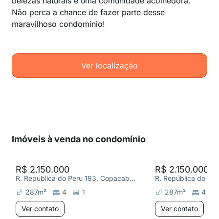
belezas naturais e uma comunidade acolhedora.
Não perca a chance de fazer parte desse
maravilhoso condomínio!
Ver localização
Imóveis à venda no condomínio
R$ 2.150.000
R$ 2.150.000
R. República do Peru 193, Copacabana
287
m²
4
1
287
m²
4
Ver contato
Ver contato