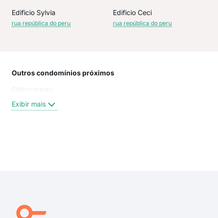
Edificio Sylvia
Edificio Ceci
rua república do peru
rua república do peru
Outros condomínios próximos
Rua
Edificio Imburu
Ton
Nos
Exibir mais
Rua
Rua
rua
rua 
Exi
rua 
Rua
Rep
rua
Rua
Rua 