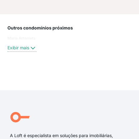
Outros condomínios próximos
Rua
Maria Antonieta
Rua
Mari
Exibir mais
Dep
Rua
Rua
ave
Exi
Rua 
rua 
rua 
rua
rua
Rua
A Loft é especialista em soluções para imobiliárias,