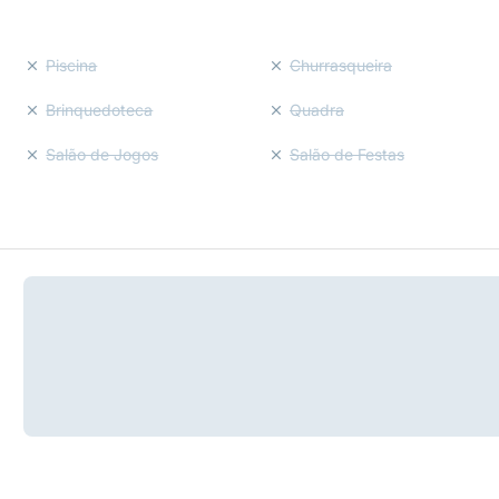
Piscina
Churrasqueira
Brinquedoteca
Quadra
Salão de Jogos
Salão de Festas