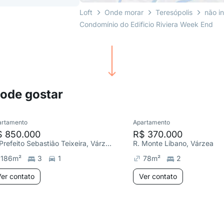
Loft
Onde morar
Teresópolis
não i
Condomínio do Edificio Riviera Week End
pode gostar
artamento
Apartamento
$ 850.000
R$ 370.000
R. Prefeito Sebastião Teixeira, Várzea
R. Monte Líbano, Várzea
186
m²
3
1
78
m²
2
er contato
Ver contato