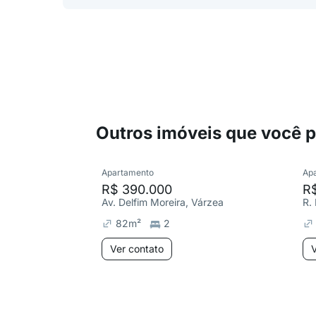
Outros imóveis que você 
Apartamento
Ap
R$ 390.000
R
Av. Delfim Moreira, Várzea
82
m²
2
Ver contato
V