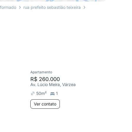
nformado
rua prefeito sebastião teixeira
Apartamento
Cobertura
R$ 260.000
R$ 1.6
Av. Lúcio Meira, Várzea
50
m²
1
277
m
Ver contato
Ver co