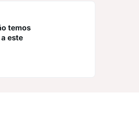
ão temos
 a este