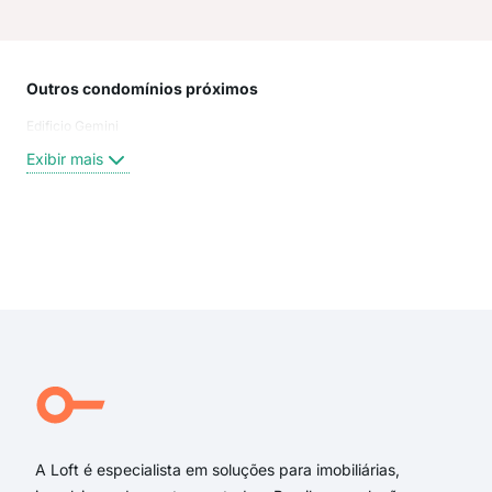
Outros condomínios próximos
Rua
Edificio Gemini
Rua
Lop
Exibir mais
Rua 
Rua
ave
rua 
Exi
rua 
rua 
Satu
Rua
Jar
Rua 
A Loft é especialista em soluções para imobiliárias,