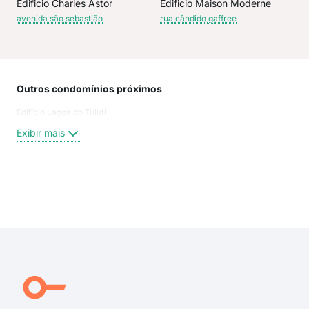
Edificio Charles Astor
Edificio Maison Moderne
avenida são sebastião
rua cândido gaffree
Outros condomínios próximos
Rua
Edifício Lagoa do Tuiuti
Praç
Rua
Exibir mais
rua 
Ave
Rua
Rua
Exi
Rua 
rua 
praç
rua 
Pra
Rua