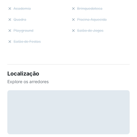
Academia
Brinquedoteca
Quadra
Piscina Aquecida
Playground
Salão de Jogos
Salão de Festas
Localização
Explore os arredores