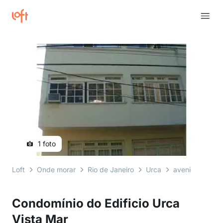
1 foto
Loft
Onde morar
Rio de Janeiro
Urca
avenida são se
Condomínio do Edificio Urca
Vista Mar