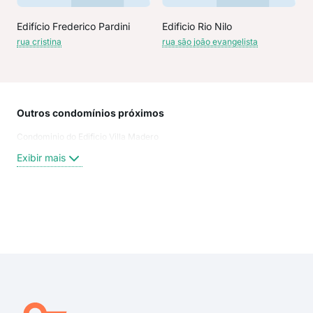
Edifício Frederico Pardini
Edificio Rio Nilo
rua cristina
rua são joão evangelista
Outros condomínios próximos
Rua
Condominio do Edificio Villa Madero
Cris
São
Exibir mais
Rua
rua 
rua 
rua 
Exi
rua
rua
Rua
São
Rua