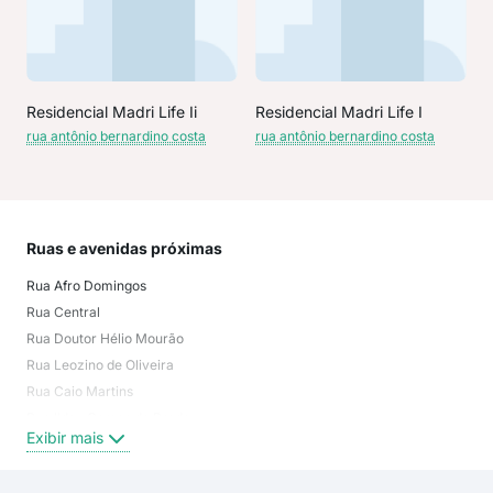
Residencial Madri Life Ii
Residencial Madri Life I
rua antônio bernardino costa
rua antônio bernardino costa
Ruas e avenidas próximas
Mai
Rua Afro Domingos
Chá
Rua Central
Jar
Rua Doutor Hélio Mourão
Fila
Rua Leozino de Oliveira
Jard
Rua Caio Martins
Nos
Rua Ildeu Gomes do Prado
Jar
Exibir mais
Exi
Rua Olhos D'Água
Rua Fábio Bandeira Figueiredo