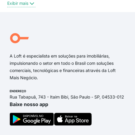
Exibir mais
Exi
Rua Guaicurus
Rua Doutor Lacerda
Avenida Cesário Alvim
Rua Rezende
Rua Carajás
Rua Agenor Paes
A Loft é especialista em soluções para imobiliárias,
impulsionando o setor em todo o Brasil com soluções
comerciais, tecnológicas e financeiras através da Loft
Mais Negócio.
ENDEREÇO
Rua Tabapuã, 743 - Itaim Bibi, São Paulo - SP, 04533-012
Baixe nosso app