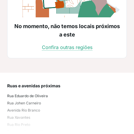
No momento, não temos locais próximos
a este
Confira outras regiões
Ruas e avenidas próximas
Mai
Rua Eduardo de Oliveira
Caz
Rua Johen Carneiro
Sar
Avenida Rio Branco
Vigi
Rua Xavantes
Lídi
Rua Rio Preto
Fun
Travessa Cascalho Rico
Bom