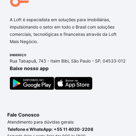
Aqui na Loft temos a oferta ideal para você, com
Imóveis à venda em Cazeca, Uberlândia, MG que
A Loft é especialista em soluções para imobiliárias,
custam a partir de R$ 0 e com nossas opções de
impulsionando o setor em todo o Brasil com soluções
financiamento imobiliário as parcelas podem se
comerciais, tecnológicas e financeiras através da Loft
adequar ao seu orçamento. Se ainda tem alguma
Mais Negócio.
dúvida dos custos envolvidos no processo de
compra, veja em nosso portal
quanto custa comprar
ENDEREÇO
um apartamento
e conte com a gente para comprar
Rua Tabapuã, 743 - Itaim Bibi, São Paulo - SP, 04533-012
o imóvel dos seus sonhos com segurança e
Baixe nosso app
conforto. Loft, com você até as chaves.
Fale Conosco
Atendimento para dúvidas gerais:
Telefone e WhatsApp: +55 11 4020-2208
Segunda-feira a sexta-feira das 9:00 às 18:00