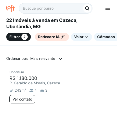
22 Imóveis à venda em Cazeca,
Uberlândia, MG
Filtrar
Redecore IA
Valor
Cômodos
2
Ordenar por:
Mais relevante
Cobertura
Chegou este mês
R$ 1.180.000
R. Geraldo de Morais, Cazeca
243
m²
4
3
Ver contato