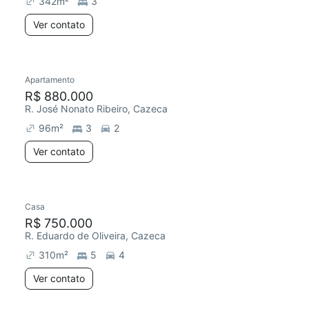
342
m²
3
Ver contato
Apartamento
Redecorar
R$ 880.000
R. José Nonato Ribeiro, Cazeca
96
m²
3
2
Ver contato
Casa
Redecorar
R$ 750.000
R. Eduardo de Oliveira, Cazeca
310
m²
5
4
Ver contato