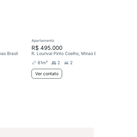
Apartamento
Apartame
R$ 495.000
R$ 899
nas Brasil
R. Lourival Pinto Coelho, Minas Brasil
R. Louriv
81
m²
2
2
136
m
Ver contato
Ver co