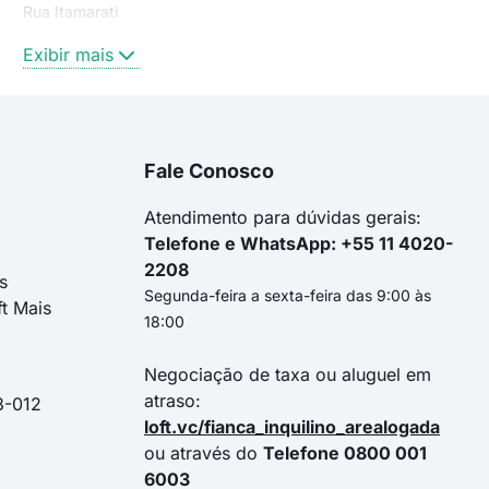
Rua Itamarati
rua lorena
Exibir mais
rua itamarati
rua kátia teodoro de aguiar
Rua Carioca
rua alsácia
Fale Conosco
rua capichaba
Rua Kátia Teodoro de Aguiar
Atendimento para dúvidas gerais:
Telefone e WhatsApp: +55 11 4020-
2208
s
Segunda-feira a sexta-feira das 9:00 às
ft Mais
18:00
Negociação de taxa ou aluguel em
atraso:
3-012
loft.vc/fianca_inquilino_arealogada
ou através do
Telefone 0800 001
6003