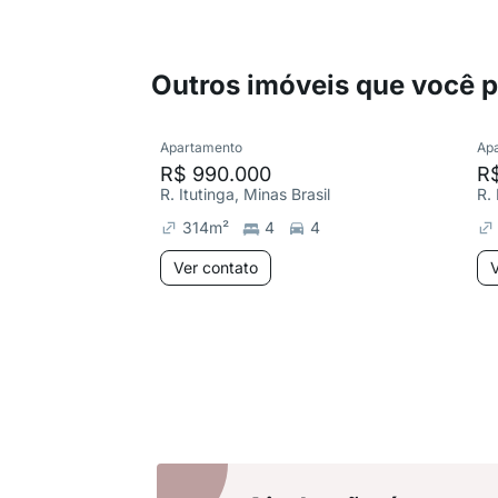
Outros imóveis que você 
Apartamento
Ap
R$ 990.000
R
R. Itutinga, Minas Brasil
R. 
314
m²
4
4
Ver contato
V