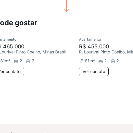
pode gostar
artamento
Apartamento
$ 465.000
R$ 455.000
Lourival Pinto Coelho, Minas Brasil
R. Lourival Pinto Coelho, Mi
81
m²
2
2
81
m²
2
2
er contato
Ver contato