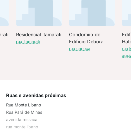
rati
Residencial Itamarati
Condomiio do
Edif
Edificio Debora
Hat
rua itamarati
rua carioca
rua 
agui
Ruas e avenidas próximas
Rua Monte Líbano
Rua Pará de Minas
avenida ressaca
rua monte líbano