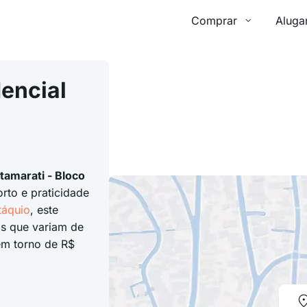
Comprar
Aluga
encial
tamarati - Bloco
rto e praticidade
táquio
, este
s que variam de
m torno de R$