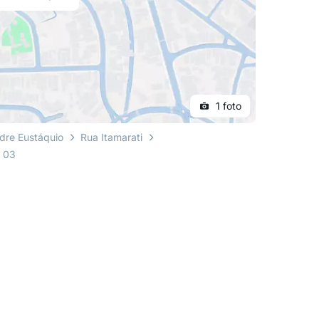
1 foto
dre Eustáquio
Rua Itamarati
o 03