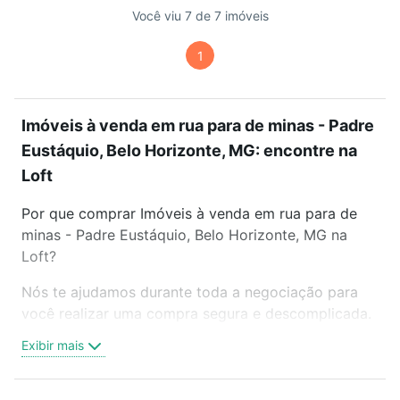
Você viu 7 de 7 imóveis
1
Imóveis à venda em rua para de minas - Padre
Eustáquio, Belo Horizonte, MG: encontre na
Loft
Por que comprar Imóveis à venda em rua para de
minas - Padre Eustáquio, Belo Horizonte, MG na
Loft?
Nós te ajudamos durante toda a negociação para
você realizar uma compra segura e descomplicada.
Seja em um bairro mais residencial ou perto do
Exibir mais
trabalho e do metrô, aqui você vai encontrar a
oferta ideal de Imóveis à venda em rua para de
minas - Padre Eustáquio, Belo Horizonte, MG para