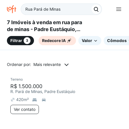
7 Imóveis à venda em rua para
de minas - Padre Eustáquio,
Belo Horizonte, MG
Filtrar
Redecore IA
Valor
Cômodos
3
Ordenar por:
Mais relevante
Terreno
R$ 1.500.000
R. Pará de Minas, Padre Eustáquio
420
m²
Ver contato