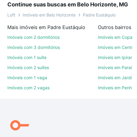
Continue suas buscas em Belo Horizonte, MG
conquistar seu sonho. Agende uma visita presencial
ou por videochamada, é grátis, sem compromisso e
Loft
Imóveis em Belo Horizonte
Padre Eustáquio
você ainda conta com mais de 46 mil corretores e
Mais imóveis em Padre Eustáquio
imobiliárias te ajudando na compra, venda ou troca
de imóveis.
Imóveis com 2 dormitórios
Imóveis em Copac
Imóveis com 3 dormitórios
Imóveis em Centro
Como escolher um imóvel?
Imóveis com 1 suíte
Imóveis em Ipirang
Use barra de busca no topo para pesquisar por
Imóveis com 2 suítes
Imóveis em Paraíso
ruas, bairros e até condomínios favoritos. Você
também pode usar os filtros como quantidade de
Imóveis com 1 vaga
Imóveis em Jardim
quartos, suítes, com ou sem vaga de garagem para
Imóveis com 2 vagas
Imóveis em Penha
combinar perfeitamente com o preço, metragem e
comodidades, como piscina, academia, salão de
festas ou área verde e encontrar Imóveis à venda
em rua para de minas - Padre Eustáquio, Belo
Horizonte, MG ideal para você na Loft.
Qual o preço de Imóveis à venda em rua para de