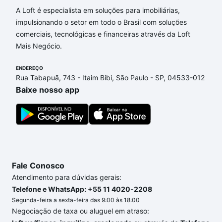
minas - Padre Eustáquio, Belo Horizonte, MG?
A Loft é especialista em soluções para imobiliárias,
impulsionando o setor em todo o Brasil com soluções
Aqui na Loft temos a oferta ideal para você, com
comerciais, tecnológicas e financeiras através da Loft
Imóveis à venda em rua para de minas - Padre
Mais Negócio.
Eustáquio, Belo Horizonte, MG que custam a partir
de R$ 0 e com nossas opções de financiamento
ENDEREÇO
imobiliário as parcelas podem se adequar ao seu
Rua Tabapuã, 743 - Itaim Bibi, São Paulo - SP, 04533-012
orçamento. Se ainda tem alguma dúvida dos custos
Baixe nosso app
envolvidos no processo de compra, veja em nosso
portal
quanto custa comprar um apartamento
e
conte com a gente para comprar o imóvel dos seus
sonhos com segurança e conforto. Loft, com você
até as chaves.
Fale Conosco
Atendimento para dúvidas gerais:
Telefone e WhatsApp: +55 11 4020-2208
Segunda-feira a sexta-feira das 9:00 às 18:00
Negociação de taxa ou aluguel em atraso: