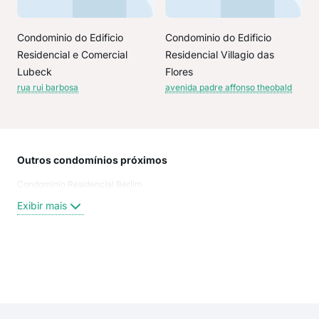
Condominio do Edificio
Condominio do Edificio
Residencial e Comercial
Residencial Villagio das
Lubeck
Flores
rua rui barbosa
avenida padre affonso theobald
Outros condomínios próximos
Rua
Condominio Residencial Berlim
Rua
rua 
Exibir mais
rua
rua 
Rua
Rua
Exi
Ave
Rua 