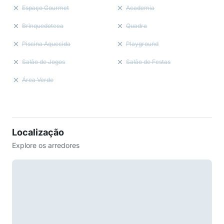
Espaço Gourmet
Academia
Brinquedoteca
Quadra
Piscina Aquecida
Playground
Salão de Jogos
Salão de Festas
Área Verde
Localização
Explore os arredores