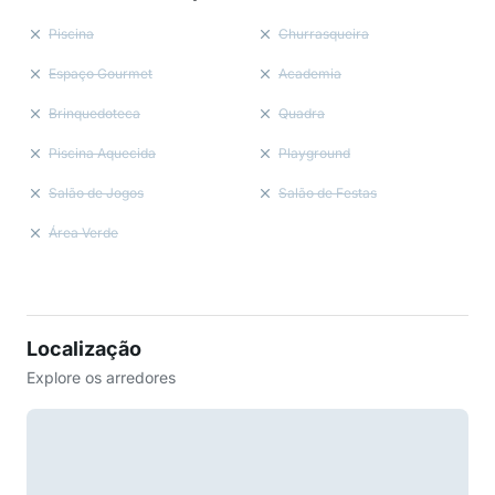
Piscina
Churrasqueira
Espaço Gourmet
Academia
Brinquedoteca
Quadra
Piscina Aquecida
Playground
Salão de Jogos
Salão de Festas
Área Verde
Localização
Explore os arredores