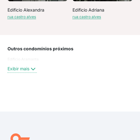
Edificio Alexandra
Edificio Adriana
rua castro alves
rua castro alves
Outros condomínios próximos
Rua
Edificio Aramanta
Lour
Cast
Exibir mais
LOU
ROD
Rua
Rua 
Exi
Rua
rua 
rua 
rua 
rua 