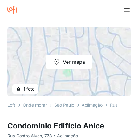
Ver mapa
1 foto
Loft
Onde morar
São Paulo
Aclimação
Rua Castro Al
Condomínio Edifício Anice
Rua Castro Alves, 778 • Aclimação