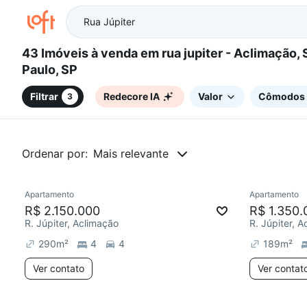
43 Imóveis à venda em rua jupiter - Aclimação, São
Paulo, SP
Filtrar
Redecore IA
Valor
Cômodos
3
Ordenar por:
Mais relevante
Apartamento
Apartamento
Redecorar
Redecor
R$ 2.150.000
R$ 1.350.
R. Júpiter, Aclimação
R. Júpiter, 
290
m²
4
4
189
m²
Ver contato
Ver contat