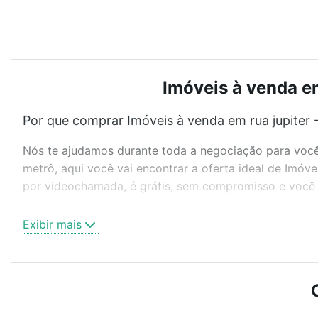
Imóveis à venda em
Por que comprar Imóveis à venda em rua jupiter -
Nós te ajudamos durante toda a negociação para você 
metrô, aqui você vai encontrar a oferta ideal de Imóv
por videochamada, é grátis, sem compromisso e você a
Como escolher um imóvel?
Exibir mais
Use barra de busca no topo para pesquisar por ruas, 
ou sem vaga de garagem para combinar perfeitamente 
Imóveis à venda em rua jupiter - Aclimação, São Paulo,
Qual o preço de Imóveis à venda em rua jupiter -