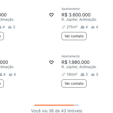
Apartamento
000
R$ 3.600.000
Aclimação
R. Júpiter, Aclimação
4
3
275
m²
4
4
o
Ver contato
Apartamento
.000
R$ 1.980.000
Aclimação
R. Júpiter, Aclimação
4
4
190
m²
3
3
o
Ver contato
Você viu 38 de 43 imóveis