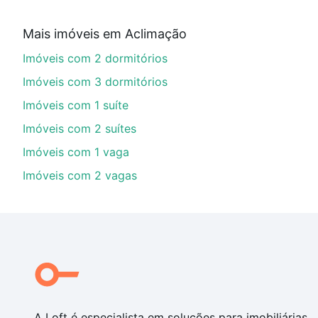
Aqui na Loft temos a oferta ideal para você, com Imó
Mais imóveis em Aclimação
financiamento imobiliário as parcelas podem se adeq
Imóveis com 2 dormitórios
portal
quanto custa comprar um apartamento
e conte
Imóveis com 3 dormitórios
Imóveis com 1 suíte
Imóveis com 2 suítes
Imóveis com 1 vaga
Imóveis com 2 vagas
A Loft é especialista em soluções para imobiliárias,