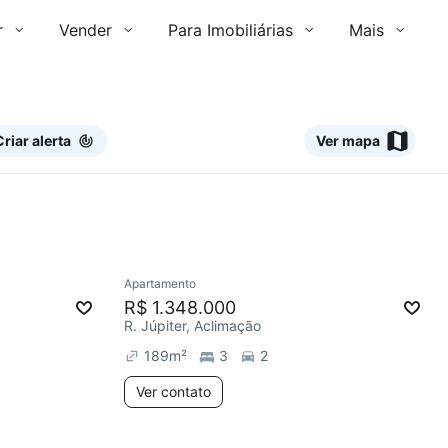
r
Vender
Para Imobiliárias
Mais
Criar alerta
Ver mapa
Ver
Apartamento
Redecorar
R$ 1.348.000
R. Júpiter, Aclimação
189
m²
3
2
Ver contato