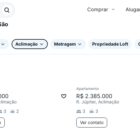
Comprar
Aluga
Aclimação
Metragem
Propriedade Loft
Apartamento
ar
Redecorar
000
R$ 2.385.000
Aclimação
R. Júpiter, Aclimação
3
2
3
3
o
Ver contato