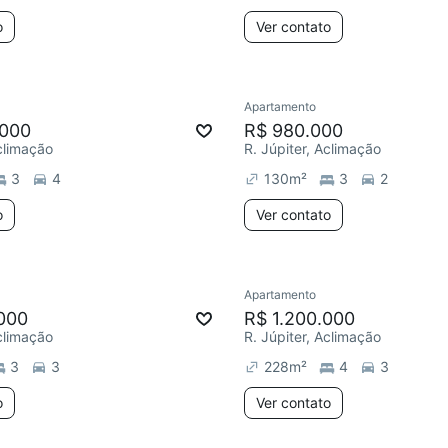
o
Ver contato
Apartamento
.000
R$ 980.000
Aclimação
R. Júpiter, Aclimação
3
4
130
m²
3
2
o
Ver contato
Apartamento
000
R$ 1.200.000
Aclimação
R. Júpiter, Aclimação
3
3
228
m²
4
3
o
Ver contato