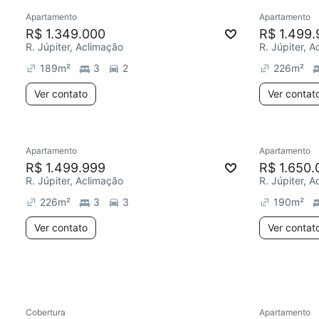
Apartamento
Apartamento
Redecorar
R$ 1.349.000
R$ 1.499.
R. Júpiter, Aclimação
R. Júpiter, 
189
m²
3
2
226
m²
Ver contato
Ver contat
Apartamento
Apartamento
Redecorar
Chegou este mês
Redecor
R$ 1.499.999
R$ 1.650.
R. Júpiter, Aclimação
R. Júpiter, 
226
m²
3
3
190
m²
Ver contato
Ver contat
Cobertura
Apartamento