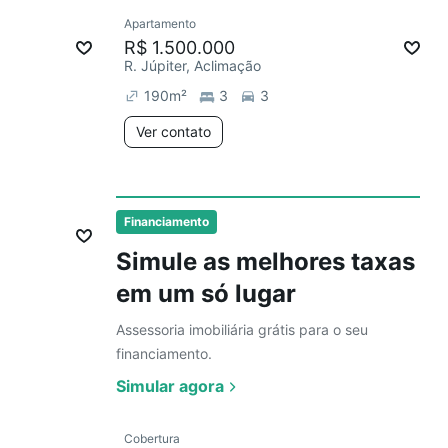
Ver
Apartamento
Redecorar
R$ 1.500.000
R. Júpiter, Aclimação
190
m²
3
3
Ver contato
Ver
Financiamento
Simule as melhores taxas
em um só lugar
Assessoria imobiliária grátis para o seu
financiamento.
Simular agora
Ver
Cobertura