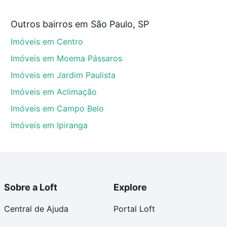
e custam a partir de R$ 0 e com nossas opções de
Outros bairros em São Paulo, SP
tos envolvidos no processo de compra, veja em nosso
Imóveis em Centro
egurança e conforto. Loft, com você até as chaves.
Imóveis em Moema Pássaros
Imóveis em Jardim Paulista
Imóveis em Aclimação
Imóveis em Campo Belo
Imóveis em Ipiranga
Sobre a Loft
Explore
Central de Ajuda
Portal Loft