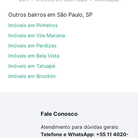
veis à venda em rua jupiter - Aclimação, São Paulo, SP qu
Outros bairros em São Paulo, SP
uar ao seu orçamento. Se ainda tem alguma dúvida dos cus
Imóveis em Pinheiros
 com a gente para comprar o imóvel dos seus sonhos com s
Imóveis em Vila Mariana
Imóveis em Perdizes
Imóveis em Bela Vista
Imóveis em Tatuapé
Imóveis em Brooklin
Fale Conosco
Atendimento para dúvidas gerais:
Telefone e WhatsApp: +55 11 4020-