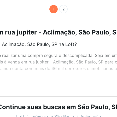
1
2
 rua jupiter - Aclimação, São Paulo, S
 Aclimação, São Paulo, SP na Loft?
realizar uma compra segura e descomplicada. Seja em um b
eis à venda em rua jupiter - Aclimação, São Paulo, SP para
inda conta com mais de 46 mil corretores e imobiliárias 
bairros e até condomínios favoritos. Você também pode usa
com o preço, metragem e comodidades, como piscina, aca
 SP ideal para você na Loft.
Continue suas buscas em São Paulo, S
 Aclimação, São Paulo, SP?
Loft
Imóveis em São Paulo
Aclimação