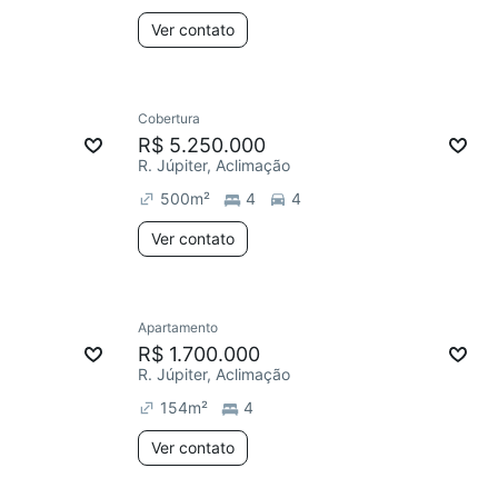
Ver contato
Cobertura
R$ 5.250.000
R. Júpiter, Aclimação
500
m²
4
4
Ver contato
Apartamento
R$ 1.700.000
R. Júpiter, Aclimação
154
m²
4
Ver contato