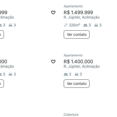
Apartamento
Redecorar
999
R$ 1.499.999
Aclimação
R. Júpiter, Aclimação
3
3
226
m²
3
3
o
Ver contato
Apartamento
ar
Redecorar
000
R$ 1.400.000
Aclimação
R. Júpiter, Aclimação
3
3
3
3
o
Ver contato
Cobertura