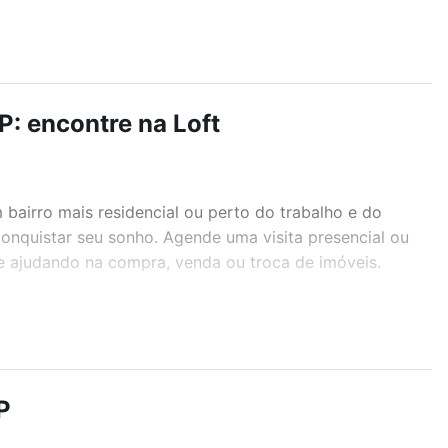
P: encontre na Loft
airro mais residencial ou perto do trabalho e do
 conquistar seu sonho. Agende uma visita presencial ou
te ajudando na compra, venda ou troca de imóveis.
r os filtros como quantidade de quartos, suítes, com
demia, salão de festas ou área verde e encontrar
P