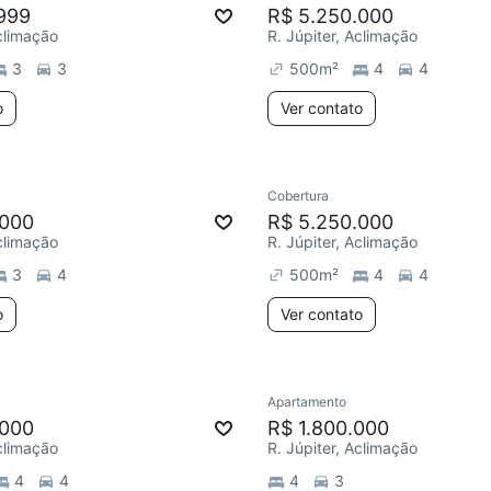
999
R$ 5.250.000
Aclimação
R. Júpiter, Aclimação
3
3
500
m²
4
4
o
Ver contato
Cobertura
.000
R$ 5.250.000
Aclimação
R. Júpiter, Aclimação
3
4
500
m²
4
4
o
Ver contato
Apartamento
.000
R$ 1.800.000
Aclimação
R. Júpiter, Aclimação
4
4
4
3