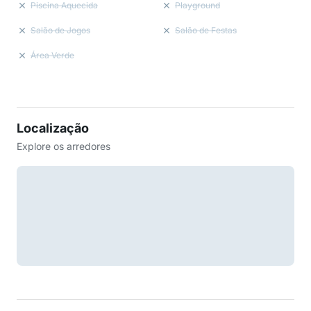
Piscina Aquecida
Playground
Salão de Jogos
Salão de Festas
Área Verde
Localização
Explore os arredores