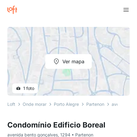
Ver mapa
1 foto
Loft
Onde morar
Porto Alegre
Partenon
avenida ben
Condomínio Edificio Boreal
avenida bento gonçalves, 1294 • Partenon