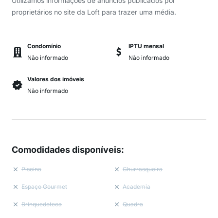
Utilizamos informações de anúncios publicados por
proprietários no site da Loft para trazer uma média.
Condomínio
IPTU mensal
Não informado
Não informado
Valores dos imóveis
Não informado
Comodidades disponíveis
:
Piscina
Churrasqueira
Espaço Gourmet
Academia
Brinquedoteca
Quadra