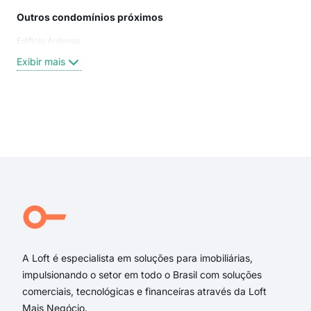
Outros condomínios próximos
Rua
Edificio Ardenas
rua 
rua 
Exibir mais
rua
São 
São
Euc
Exi
Lui
Sao 
Lui
SÃO
Ben
Rua
A Loft é especialista em soluções para imobiliárias,
impulsionando o setor em todo o Brasil com soluções
comerciais, tecnológicas e financeiras através da Loft
Mais Negócio.