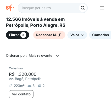
12.566 Imóveis à venda em
Petrópolis, Porto Alegre, RS
Filtrar
Redecore IA
Valor
Cômodos
2
Ordenar por:
Mais relevante
Cobertura
Redecorar
R$ 1.320.000
Av. Bagé, Petrópolis
223
m²
3
2
Ver contato