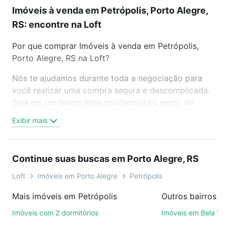
Imóveis à venda em Petrópolis, Porto Alegre,
RS: encontre na Loft
Por que comprar Imóveis à venda em Petrópolis,
Porto Alegre, RS na Loft?
Nós te ajudamos durante toda a negociação para
você realizar uma compra segura e descomplicada.
Seja em um bairro mais residencial ou perto do
trabalho e do metrô, aqui você vai encontrar a
Exibir mais
oferta ideal de Imóveis à venda em Petrópolis,
Porto Alegre, RS para conquistar seu sonho. Agende
uma visita presencial ou por videochamada, é grátis,
Continue suas buscas em Porto Alegre, RS
sem compromisso e você ainda conta com mais de
46 mil corretores e imobiliárias te ajudando na
Loft
Imóveis em Porto Alegre
Petrópolis
compra, venda ou troca de imóveis.
Mais imóveis em Petrópolis
Como escolher um imóvel?
Imóveis com 2 dormitórios
Imóveis em Bela Vi