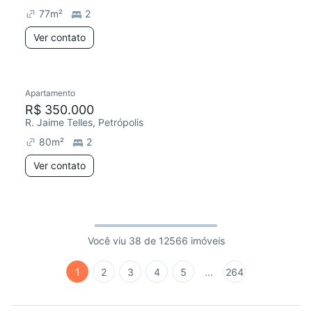
77
m²
2
Ver contato
Apartamento
R$ 350.000
R. Jaime Telles, Petrópolis
80
m²
2
Ver contato
Você viu 38 de 12566 imóveis
1
2
3
4
5
...
264