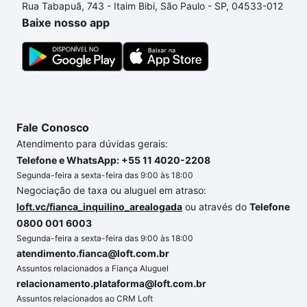
Rua Tabapuã, 743 - Itaim Bibi, São Paulo - SP, 04533-012
um apartamento
e conte com a gente para comprar
Baixe nosso app
o imóvel dos seus sonhos com segurança e
conforto. Loft, com você até as chaves.
Fale Conosco
Atendimento para dúvidas gerais:
Telefone e WhatsApp: +55 11 4020-2208
Segunda-feira a sexta-feira das 9:00 às 18:00
Negociação de taxa ou aluguel em atraso:
loft.vc/fianca_inquilino_arealogada
ou através do
Telefone
0800 001 6003
Segunda-feira a sexta-feira das 9:00 às 18:00
atendimento.fianca@loft.com.br
Assuntos relacionados a Fiança Aluguel
relacionamento.plataforma@loft.com.br
Assuntos relacionados ao CRM Loft