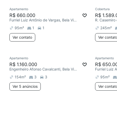
Apartamento
Cobertura
R$ 660.000
R$ 1.589.
Furriel Luiz Antônio de Vargas, Bela Vista
R. Casemiro 
95
m²
1
1
245
m²
Ver contato
Ver contat
Apartamento
Apartamento
R$ 1.160.000
R$ 650.0
Engenheiro Afonso Cavalcanti, Bela Vista
154
m²
3
3
95
m²
Ver 5 anúncios
Ver contat