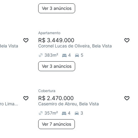
Ver 3 anúncios
Apartamento
R$ 3.449.000
Bela Vista
Coronel Lucas de Oliveira, Bela Vista
383
m²
4
5
Ver 3 anúncios
Cobertura
R$ 2.470.000
Desembargador Moreno Loureiro Lima, Bela Vista
Casemiro de Abreu, Bela Vista
357
m²
4
3
Ver 7 anúncios