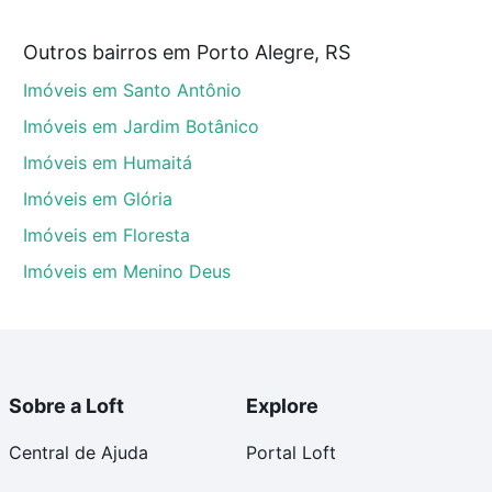
 partir de R$ 0 e com nossas opções de financiamento
Outros bairros em Porto Alegre, RS
 no processo de compra, veja em nosso portal
quanto
Imóveis em Santo Antônio
nforto. Loft, com você até as chaves.
Imóveis em Jardim Botânico
Imóveis em Humaitá
Imóveis em Glória
Imóveis em Floresta
Imóveis em Menino Deus
Sobre a Loft
Explore
Central de Ajuda
Portal Loft