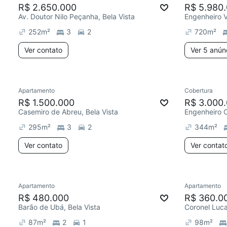
R$ 2.650.000
R$ 5.980
Av. Doutor Nilo Peçanha, Bela Vista
252
m²
3
2
720
m²
Ver contato
Ver 5 anún
Apartamento
Cobertura
R$ 1.500.000
R$ 3.000
Casemiro de Abreu, Bela Vista
Engenheiro O
295
m²
3
2
344
m²
Ver contato
Ver contat
Apartamento
Apartamento
R$ 480.000
R$ 360.0
Barão de Ubá, Bela Vista
Coronel Luca
87
m²
2
1
98
m²