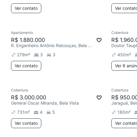
Ver contato
Ver contat
Apartamento
Cobertura
R$ 1.880.000
R$ 1.960.
R. Engenheiro Antônio Rebouças, Bela Vista
Doutor Tauph
279
m²
3
3
450
m²
Ver contato
Ver 6 anún
Cobertura
Cobertura
R$ 3.000.000
R$ 950.0
General Oscar Miranda, Bela Vista
Jaraguá, Bel
731
m²
4
5
180
m²
Ver contato
Ver contat