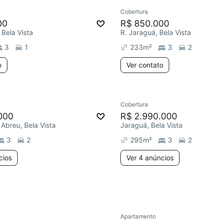
Cobertura
Redecorar
00
R$ 850.000
, Bela Vista
R. Jaraguá, Bela Vista
3
1
233
m²
3
2
o
Ver contato
5 anúncios
Cobertura
e mês
Chegou este mês
000
R$ 2.990.000
Abreu, Bela Vista
Jaraguá, Bela Vista
3
2
295
m²
3
2
cios
Ver 4 anúncios
Apartamento