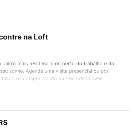
contre na Loft
airro mais residencial ou perto do trabalho e do
r seu sonho. Agende uma visita presencial ou por
judando na compra, venda ou troca de imóveis.
r os filtros como quantidade de quartos, suítes, com
demia, salão de festas ou área verde e encontrar
 RS