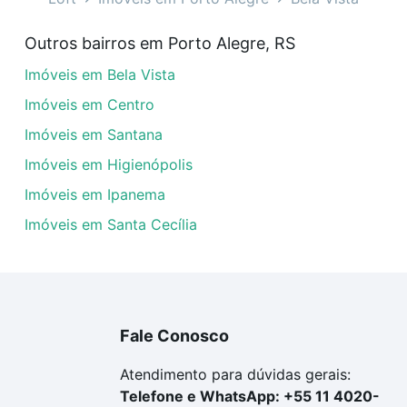
veis à venda em Bela Vista, Porto Alegre, RS que custam a
Outros bairros em Porto Alegre, RS
amento. Se ainda tem alguma dúvida dos custos envolvidos
Imóveis em Bela Vista
ara comprar o imóvel dos seus sonhos com segurança e co
Imóveis em Centro
Imóveis em Santana
Imóveis em Higienópolis
Imóveis em Ipanema
Imóveis em Santa Cecília
Fale Conosco
Atendimento para dúvidas gerais:
Telefone e WhatsApp: +55 11 4020-