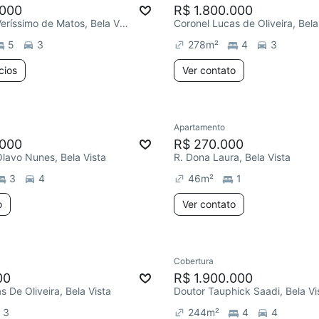
.000
R$ 1.800.000
Engenheiro Veríssimo de Matos, Bela Vista
Coronel Lucas de Oliveira, Bela
5
3
278
m²
4
3
cios
Ver contato
Apartamento
.000
R$ 270.000
lavo Nunes, Bela Vista
R. Dona Laura, Bela Vista
3
4
46
m²
1
o
Ver contato
Cobertura
00
R$ 1.900.000
s De Oliveira, Bela Vista
Doutor Tauphick Saadi, Bela Vi
3
244
m²
4
4