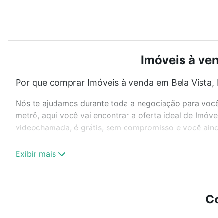
Imóveis à ven
Por que comprar Imóveis à venda em Bela Vista, 
Nós te ajudamos durante toda a negociação para você 
metrô, aqui você vai encontrar a oferta ideal de Imóv
videochamada, é grátis, sem compromisso e você ainda
Como escolher um imóvel?
Exibir mais
Use barra de busca no topo para pesquisar por ruas, 
ou sem vaga de garagem para combinar perfeitamente 
Imóveis à venda em Bela Vista, Porto Alegre, RS ideal 
Co
Qual o preço de Imóveis à venda em Bela Vista, P