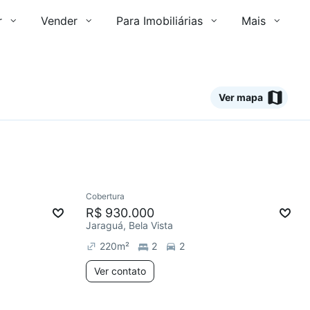
r
Vender
Para Imobiliárias
Mais
Ver mapa
Ver
Cobertura
mês
Chegou este mês
R$ 930.000
Jaraguá, Bela Vista
220
m²
2
2
Ver contato