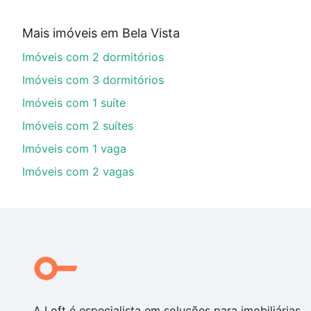
Aqui na Loft temos a oferta ideal para você, com Imó
Mais imóveis em Bela Vista
imobiliário as parcelas podem se adequar ao seu orç
Imóveis com 2 dormitórios
custa comprar um apartamento
e conte com a gente p
Imóveis com 3 dormitórios
Imóveis com 1 suíte
Imóveis com 2 suítes
Imóveis com 1 vaga
Imóveis com 2 vagas
A Loft é especialista em soluções para imobiliárias,