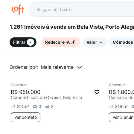
1.261 Imóveis à venda em Bela Vista, Porto Al
Filtrar
Redecore IA
Valor
Cômodos
2
Ordenar por:
Mais relevante
Cobertura
Cobertura
Redecorar
Chegou este mês
Chegou est
R$ 950.000
R$ 1.800.
Coronel Lucas de Oliveira, Bela Vista
Casemiro de 
221
m²
3
2
318
m²
Ver contato
Ver 3 anún