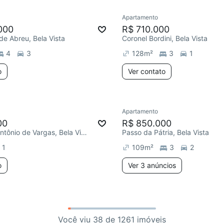
Apartamento
000
R$ 710.000
de Abreu, Bela Vista
Coronel Bordini, Bela Vista
4
3
128
m²
3
1
o
Ver contato
Apartamento
00
R$ 850.000
Furriel Luiz Antônio de Vargas, Bela Vista
Passo da Pátria, Bela Vista
1
109
m²
3
2
o
Ver 3 anúncios
Você viu 38 de 1261 imóveis