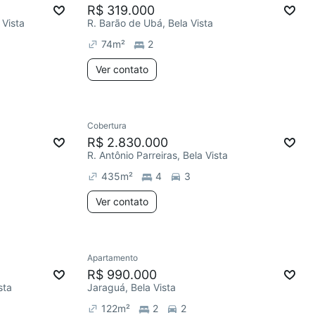
R$ 319.000
 Vista
R. Barão de Ubá, Bela Vista
74
m²
2
Ver contato
Cobertura
R$ 2.830.000
R. Antônio Parreiras, Bela Vista
435
m²
4
3
Ver contato
Apartamento
R$ 990.000
sta
Jaraguá, Bela Vista
122
m²
2
2