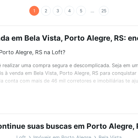
1
2
3
4
5
...
25
da em Bela Vista, Porto Alegre, RS: en
Porto Alegre, RS na Loft?
realizar uma compra segura e descomplicada. Seja em um b
eis à venda em Bela Vista, Porto Alegre, RS para conquista
 conta com mais de 46 mil corretores e imobiliárias te a
bairros e até condomínios favoritos. Você também pode usa
com o preço, metragem e comodidades, como piscina, aca
para você na Loft.
ntinue suas buscas em Porto Alegre,
orto Alegre, RS?
Loft
Imóveis em Porto Alegre
Bela Vista