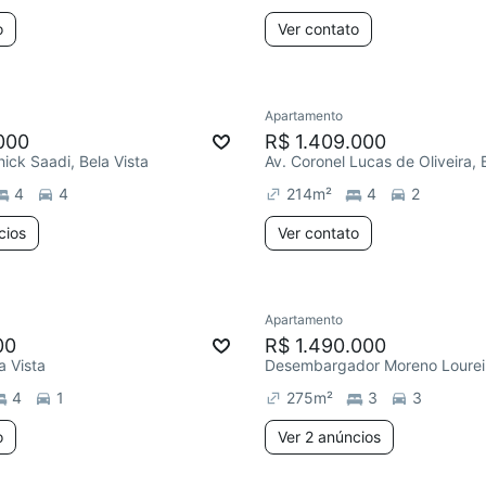
o
Ver contato
Apartamento
000
R$ 1.409.000
ick Saadi, Bela Vista
Av. Coronel Lucas de Oliveira, 
4
4
214
m²
4
2
cios
Ver contato
Apartamento
00
R$ 1.490.000
a Vista
4
1
275
m²
3
3
o
Ver 2 anúncios