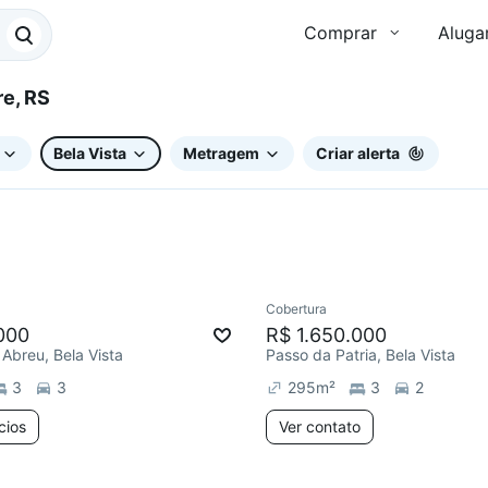
Comprar
Aluga
egre, RS
Bela Vista
Metragem
Criar alerta
3 anúncios
Cobertura
e mês
Redecorar
Chegou este 
000
R$ 1.650.000
Abreu, Bela Vista
Passo da Patria, Bela Vista
3
3
295
m²
3
2
cios
Ver contato