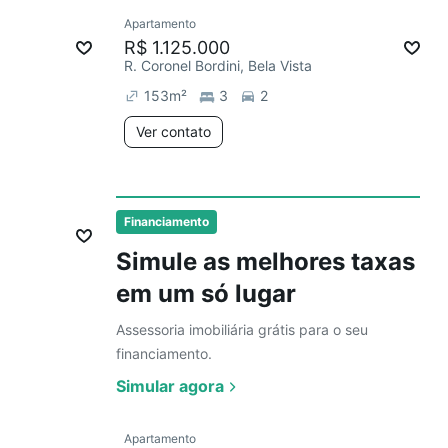
Ver
Apartamento
Redecorar
R$ 1.125.000
R. Coronel Bordini, Bela Vista
153
m²
3
2
Ver contato
4 anúncios
Ver
Financiamento
Simule as melhores taxas
em um só lugar
Assessoria imobiliária grátis para o seu
financiamento.
Simular agora
Ver
Apartamento