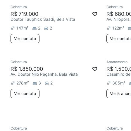
Cobertura
Cobertura
Redecorar
Chegou este mês
R$ 719.000
R$ 680.0
Doutor Tauphick Saadi, Bela Vista
Av. Nilópolis
147
m²
2
2
122
m²
Ver contato
Ver contat
Cobertura
Apartamento
Redecorar
Chegou est
R$ 1.850.000
R$ 1.500.
Av. Doutor Nilo Peçanha, Bela Vista
Casemiro de 
278
m²
3
2
305
m²
Ver contato
Ver 5 anún
Cobertura
Cobertura