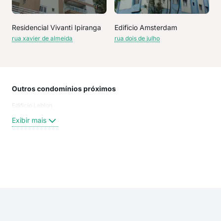
Residencial Vivanti Ipiranga
Edificio Amsterdam
rua xavier de almeida
rua dois de julho
Outros condomínios próximos
Rua
Edificio Leblon
Rua
Teo
Exibir mais
Teo
Teo
rua 
rua 
Exi
rua 
rua 
rua
rua