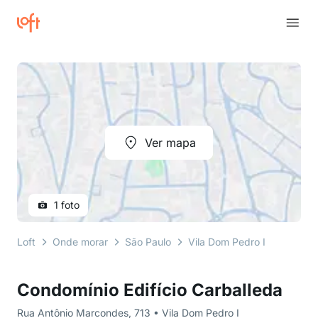
Ver mapa
1 foto
Loft
Onde morar
São Paulo
Vila Dom Pedro I
Rua An
Condomínio Edifício Carballeda
Rua Antônio Marcondes, 713 • Vila Dom Pedro I