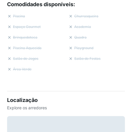
Comodidades disponíveis
:
Piscina
Churrasqueira
Espaço Gourmet
Academia
Brinquedoteca
Quadra
Piscina Aquecida
Playground
Salão de Jogos
Salão de Festas
Área Verde
Localização
Explore os arredores