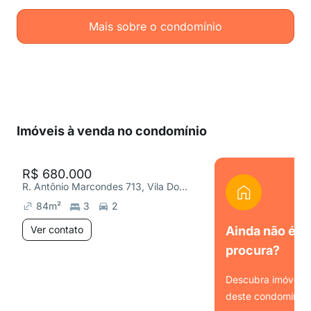
Mais sobre o condomínio
Imóveis à venda no condomínio
R$ 680.000
R. Antônio Marcondes 713, Vila Dom Pedro I
84
m²
3
2
Ver contato
Ainda não é o
procura?
Descubra imóveis s
deste condomínio.
Ver