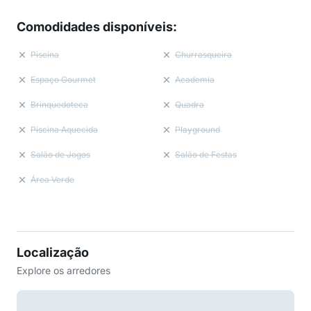
Comodidades disponíveis
:
Piscina
Churrasqueira
Espaço Gourmet
Academia
Brinquedoteca
Quadra
Piscina Aquecida
Playground
Salão de Jogos
Salão de Festas
Área Verde
Localização
Explore os arredores