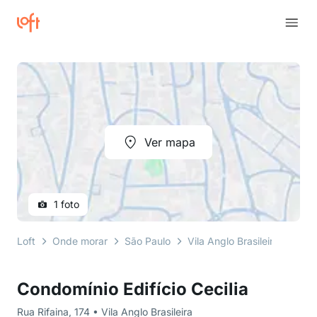
Ver mapa
1 foto
Loft
Onde morar
São Paulo
Vila Anglo Brasileira
Rua 
Condomínio Edifício Cecilia
Rua Rifaina, 174 • Vila Anglo Brasileira