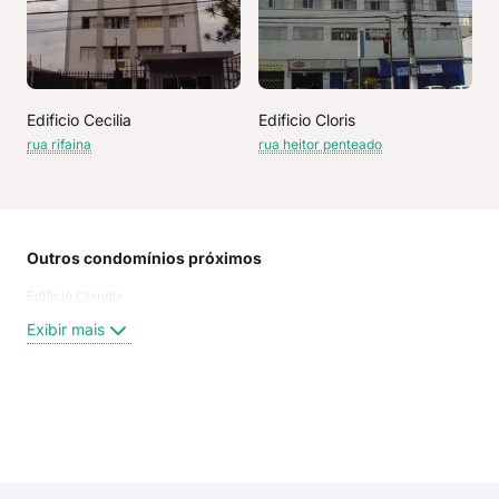
Edificio Cecilia
Edificio Cloris
rua rifaina
rua heitor penteado
Outros condomínios próximos
Rua
Edificio Claudia
Rua
Rua 
Exibir mais
Rua 
rua 
Rua
HEI
Exi
Rua
Gen