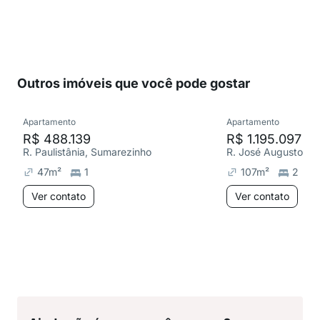
Outros imóveis que você pode gostar
Apartamento
Apartamento
R$ 488.139
R$ 1.195.097
R. Paulistânia, Sumarezinho
R. José Augusto Pe
47
m²
1
107
m²
2
Ver contato
Ver contato