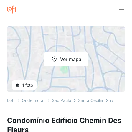
Ver mapa
1 foto
Loft
Onde morar
São Paulo
Santa Cecília
rua são vic
Condomínio Edificio Chemin Des
Fleurs