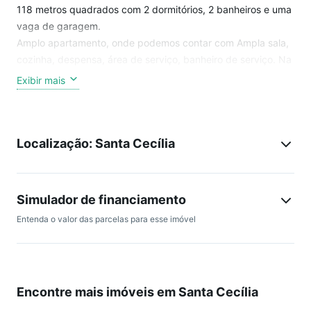
118 metros quadrados com 2 dormitórios, 2 banheiros e uma
vaga de garagem.
Amplo apartamento, onde podemos contar com Ampla sala,
cozinha, despensa, área de serviço, banheiro de serviço. Na
área íntima, dispõe de 2 dormitórios e 1 banheiro.
Exibir mais
Sala tem incidência do Sol da tarde e dormitórios tem
incidência do Sol pela manhã.
Excelente localização, próximo ao Hospital Samaritano,
Localização: Santa Cecília
Shopping Pátio Higienópolis, Estádio Pacaembu, Estação
Marechal Deodoro, região muito rica em comércio em geral,
fácil acesso para Avenida Pacaembu, Avenida Angélica,
Faculdade Mackenzie e Faap.
Simulador de financiamento
AGENDE UMA VISITA COM UM DE NOSSOS CORRETORES!
Entenda o valor das parcelas para esse imóvel
Encontre mais imóveis em Santa Cecília