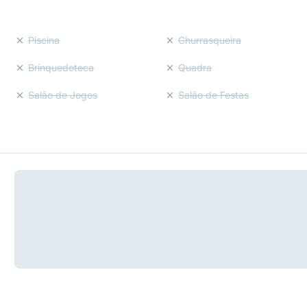
Piscina
Churrasqueira
Brinquedoteca
Quadra
Salão de Jogos
Salão de Festas