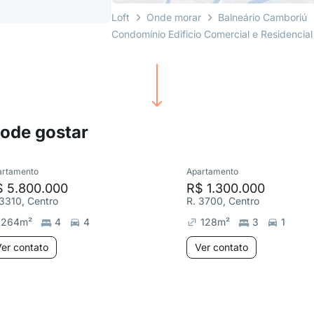
Loft
Onde morar
Balneário Camboriú
Condomínio Edificio Comercial e Residencial 
pode gostar
artamento
Apartamento
$ 5.800.000
R$ 1.300.000
 3310, Centro
R. 3700, Centro
264
m²
4
4
128
m²
3
1
er contato
Ver contato