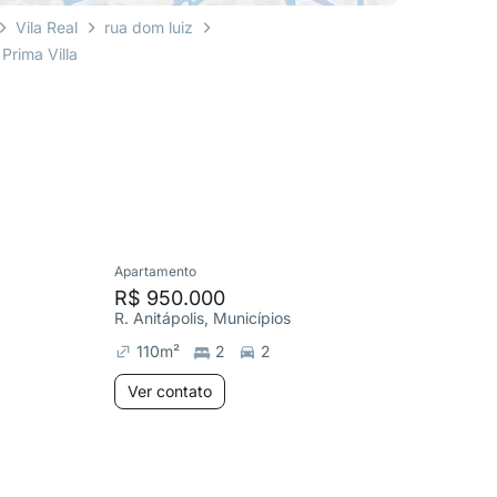
Vila Real
rua dom luiz
Prima Villa
Apartamento
Apartame
R$ 950.000
R$ 970
R. Anitápolis, Municípios
R. 3300,
110
m²
2
2
51
m²
Ver contato
Ver co