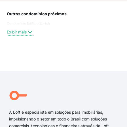
Outros condomínios próximos
Rua
Condominio Edificio Zurich
Rua
Rua
Exibir mais
Rua
Rua
rua 
San
Exi
Cea
Par
Par
Cea
Joã
Bel
A Loft é especialista em soluções para imobiliárias,
impulsionando o setor em todo o Brasil com soluções
comerciais, tecnológicas e financeiras através da Loft