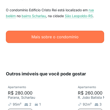
O condomínio Edificio Cristo Rei está localizado em
rua
belém
no
bairro Scharlau
, na cidade
São Leopoldo-RS
.
Mais sobre o condomínio
Outros imóveis que você pode gostar
Apartamento
Apartamento
R$ 280.000
R$ 260.000
Parana, Scharlau
R. João Batista M. F
95
m²
2
1
92
m²
3