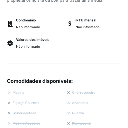
proprietários no site da Loft para trazer uma média.
Condomínio
IPTU mensal
Não informado
Não informado
Valores dos imóveis
Não informado
Comodidades disponíveis
:
Piscina
Churrasqueira
Espaço Gourmet
Academia
Brinquedoteca
Quadra
Piscina Aquecida
Playground