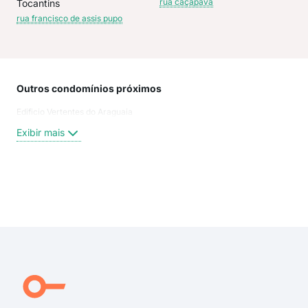
rua caçapava
Tocantins
rua francisco de assis pupo
Outros condomínios próximos
Rua
Edificio Vertentes do Araguaia
Rua 
Rua
Exibir mais
Aven
Rua
Rua
Rua
Exi
Rua
rua
rua 
rua 
Rua 
AVE