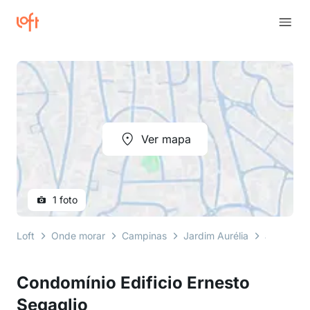
Ver mapa
1 foto
Loft
Onde morar
Campinas
Jardim Aurélia
avenida d
Condomínio Edificio Ernesto
Segaglio