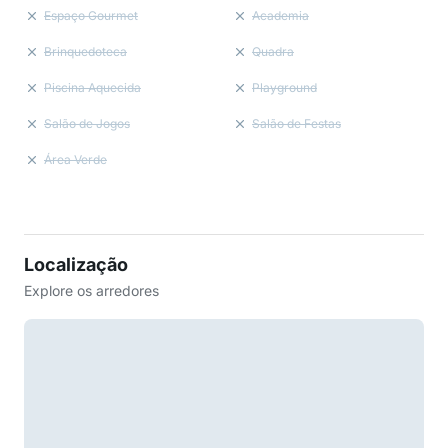
Espaço Gourmet
Academia
Brinquedoteca
Quadra
Piscina Aquecida
Playground
Salão de Jogos
Salão de Festas
Área Verde
Localização
Explore os arredores