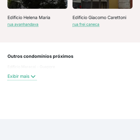
Edificio Helena Maria
Edificio Giacomo Carettoni
rua avanhandava
rua frei caneca
Outros condomínios próximos
Rua
Edificio Maracai - Guapore
Ara
Cai
Exibir mais
R. C
rua
R F
Rua
Exi
rua
rua 
rua
Rua