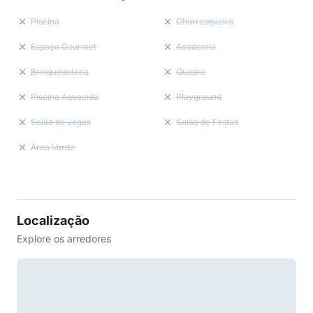
Piscina
Churrasqueira
Espaço Gourmet
Academia
Brinquedoteca
Quadra
Piscina Aquecida
Playground
Salão de Jogos
Salão de Festas
Área Verde
Localização
Explore os arredores