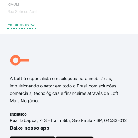
RIVOLI
Vil
Rua Sete de Abril
Rep
rua sete de abril
Rep
Exibir mais
Exi
Sete De Abril
Sete de Abril
Doutor Bráulio Gomes
Barao de Itapetininga, 151
Bráulio Gomes
Marconi
A Loft é especialista em soluções para imobiliárias,
impulsionando o setor em todo o Brasil com soluções
comerciais, tecnológicas e financeiras através da Loft
Mais Negócio.
ENDEREÇO
Rua Tabapuã, 743 - Itaim Bibi, São Paulo - SP, 04533-012
Baixe nosso app