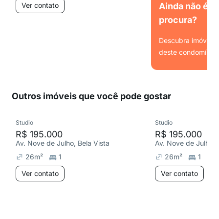
Ver contato
Ainda não é o
procura?
Descubra imóveis s
deste condomínio.
Ver
Outros imóveis que você pode gostar
Studio
Studio
R$ 195.000
R$ 195.000
Av. Nove de Julho, Bela Vista
Av. Nove de Julho, 
26
m²
1
26
m²
1
Ver contato
Ver contato