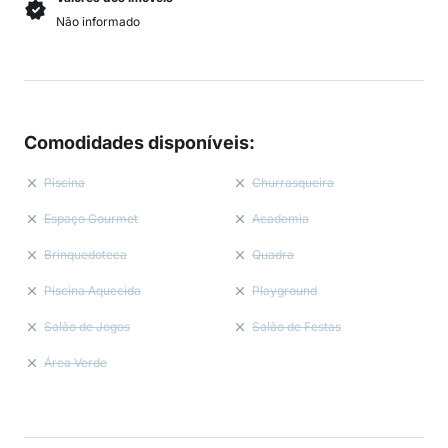
Não informado
Comodidades disponíveis
:
Piscina
Churrasqueira
Espaço Gourmet
Academia
Brinquedoteca
Quadra
Piscina Aquecida
Playground
Salão de Jogos
Salão de Festas
Área Verde