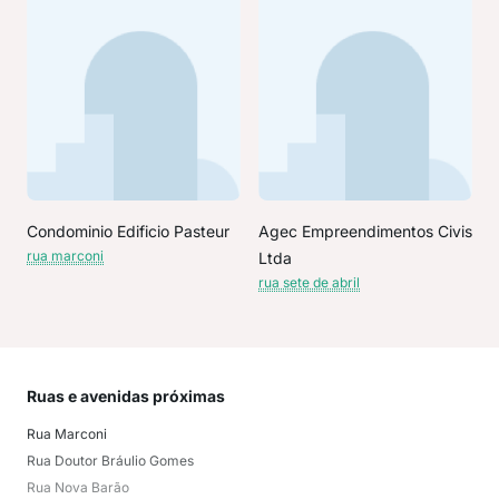
Condominio Edificio Pasteur
Agec Empreendimentos Civis
rua marconi
Ltda
rua sete de abril
Ruas e avenidas próximas
Mai
Rua Marconi
VIL
Rua Doutor Bráulio Gomes
Jar
Rua Nova Barão
CO