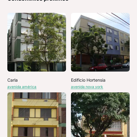
Carla
Edificio Hortensia
avenida américa
avenida nova york