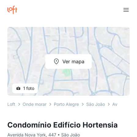
Ver mapa
1 foto
Loft
Onde morar
Porto Alegre
São João
Avenida No
Condomínio Edifício Hortensia
Avenida Nova York, 447 • São João