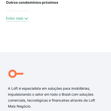
Outros condomínios próximos
Rua
Edificio America
ave
NOV
Exibir mais
AME
rua
ave
ave
Exi
Amé
Ave
Cou
Ave
Amé
MAR
A Loft é especialista em soluções para imobiliárias,
impulsionando o setor em todo o Brasil com soluções
comerciais, tecnológicas e financeiras através da Loft
Mais Negócio.