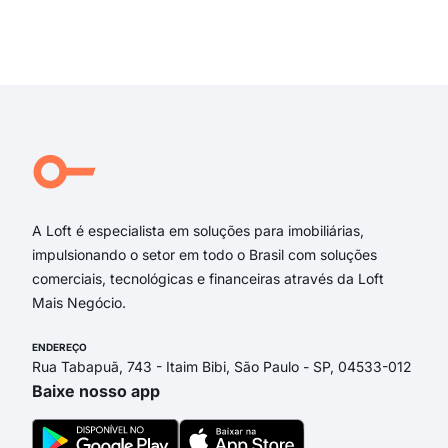
RUA
Rua
Exi
DOU
Dr.
rua 
rua 
Rua 
Rua
A Loft é especialista em soluções para imobiliárias,
impulsionando o setor em todo o Brasil com soluções
comerciais, tecnológicas e financeiras através da Loft
Mais Negócio.
ENDEREÇO
Rua Tabapuã, 743 - Itaim Bibi, São Paulo - SP, 04533-012
Baixe nosso app