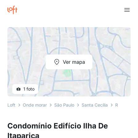
Ver mapa
1 foto
Loft
Onde morar
São Paulo
Santa Cecília
Rua Doutor
Condomínio Edifício Ilha De
Itaparica