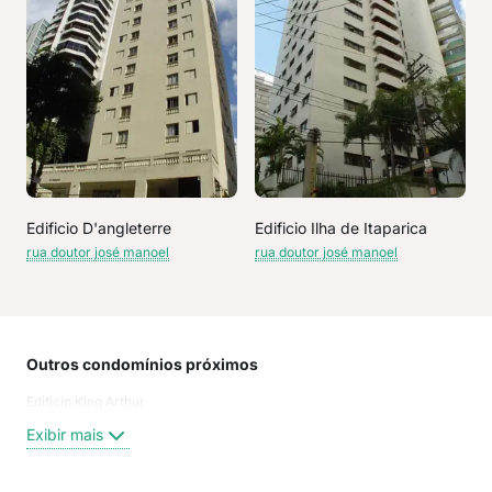
Edificio D'angleterre
Edificio Ilha de Itaparica
rua doutor josé manoel
rua doutor josé manoel
Outros condomínios próximos
Rua
Edificio King Arthur
Goi
Rua 
Exibir mais
GOI
Tup