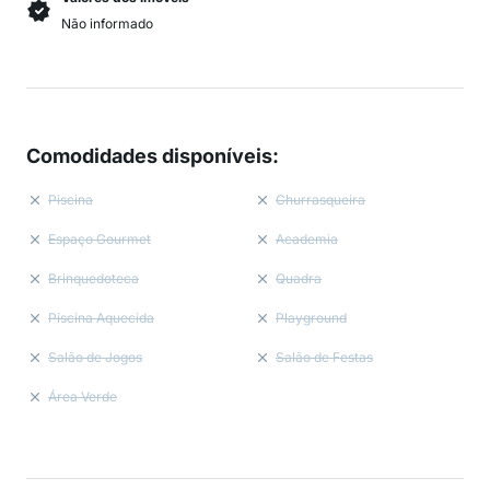
Não informado
Comodidades disponíveis
:
Piscina
Churrasqueira
Espaço Gourmet
Academia
Brinquedoteca
Quadra
Piscina Aquecida
Playground
Salão de Jogos
Salão de Festas
Área Verde