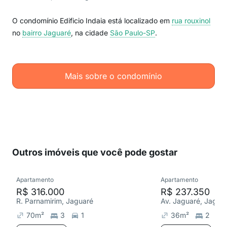
O condomínio Edificio Indaia está localizado em
rua rouxinol
no
bairro Jaguaré
, na cidade
São Paulo-SP
.
Mais sobre o condomínio
Outros imóveis que você pode gostar
Apartamento
Apartamento
R$ 316.000
R$ 237.350
R. Parnamirim, Jaguaré
Av. Jaguaré, Jagua
70
m²
3
1
36
m²
2