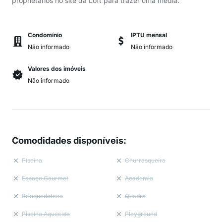
proprietários no site da Loft para trazer uma média.
Condomínio
IPTU mensal
Não informado
Não informado
Valores dos imóveis
Não informado
Comodidades disponíveis
:
Piscina
Churrasqueira
Espaço Gourmet
Academia
Brinquedoteca
Quadra
Piscina Aquecida
Playground