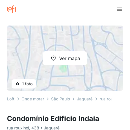
Ver mapa
1 foto
Loft
Onde morar
São Paulo
Jaguaré
rua rouxinol
Condomínio Edificio Indaia
rua rouxinol, 438 • Jaguaré