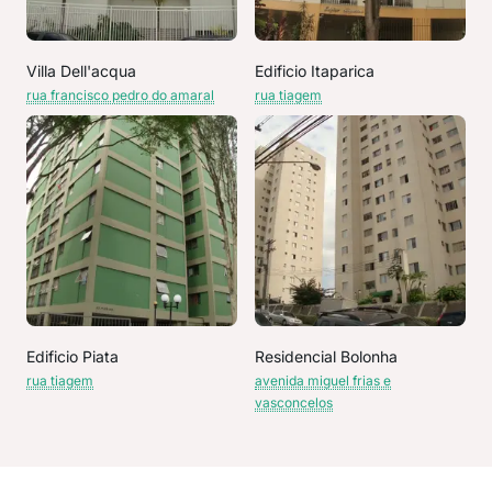
Villa Dell'acqua
Edificio Itaparica
rua francisco pedro do amaral
rua tiagem
Edificio Piata
Residencial Bolonha
rua tiagem
avenida miguel frias e
vasconcelos