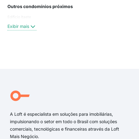
Outros condomínios próximos
Rua
Edificio Itaete
Aven
Rua 
Exibir mais
Rua
Rua
Rua
Apo
Exi
Rua
Rua
rua 
Rua
Rua
Rua
A Loft é especialista em soluções para imobiliárias,
impulsionando o setor em todo o Brasil com soluções
comerciais, tecnológicas e financeiras através da Loft
Mais Negócio.