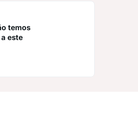
ão temos
 a este