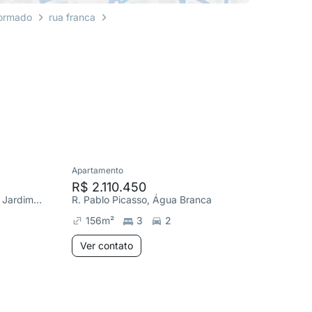
formado
rua franca
Apartamento
Apartame
R$ 2.110.450
R$ 3.2
Av. Arquiteto Carlos Bratke, Jardim Caravelas
R. Pablo Picasso, Água Branca
R. Pablo
156
m²
3
2
186
m
Ver contato
Ver co