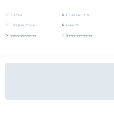
Piscina
Churrasqueira
Brinquedoteca
Quadra
Salão de Jogos
Salão de Festas