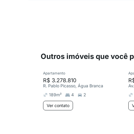
Outros imóveis que você 
Apartamento
Ap
R$ 3.278.810
R$
R. Pablo Picasso, Água Branca
189
m²
4
2
Ver contato
V