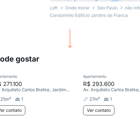
Loft
Onde morar
São Paulo
não in
Condomínio Edificio Jardins de Franca
pode gostar
artamento
Apartamento
 271.100
R$ 293.600
Av. Arquiteto Carlos Bratke, Jardim Caravelas
25
m²
1
27
m²
1
er contato
Ver contato