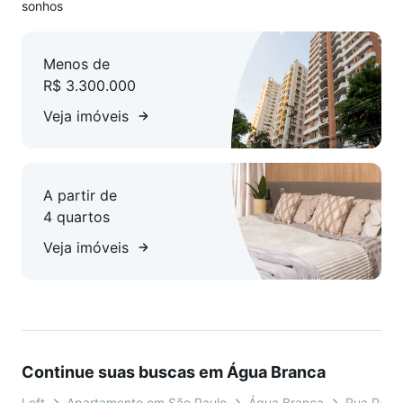
sonhos
Menos de
R$ 3.300.000
Veja imóveis
A partir de
4 quartos
Veja imóveis
Continue suas buscas em Água Branca
Loft
Apartamento em São Paulo
Água Branca
Rua Pablo