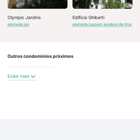
Olympic Jardins
Edificio Ghiberti
alameda jaú
alameda joaquim eugênio de lima
Outros condomínios próximos
Rua
Edificio Barao de Aiuruoca
Alam
Jaú
Exibir mais
JAU
Saru
AL 
FER
Exi
ala
FER
San
AL 