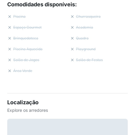
Comodidades disponíveis
:
Piscina
Churrasqueira
Espaço Gourmet
Academia
Brinquedoteca
Quadra
Piscina Aquecida
Playground
Salão de Jogos
Salão de Festas
Área Verde
Localização
Explore os arredores