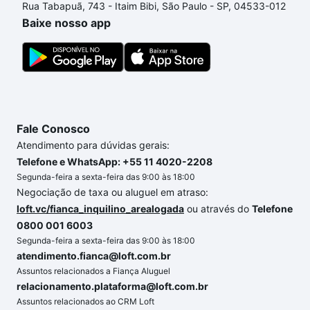
Rua Tabapuã, 743 - Itaim Bibi, São Paulo - SP, 04533-012
processo de compra, veja em nosso portal
quanto
Baixe nosso app
custa comprar um apartamento
e conte com a
gente para comprar o imóvel dos seus sonhos com
segurança e conforto. Loft, com você até as
chaves.
Fale Conosco
Atendimento para dúvidas gerais:
Telefone e WhatsApp: +55 11 4020-2208
Segunda-feira a sexta-feira das 9:00 às 18:00
Negociação de taxa ou aluguel em atraso:
loft.vc/fianca_inquilino_arealogada
ou através do
Telefone
0800 001 6003
Segunda-feira a sexta-feira das 9:00 às 18:00
atendimento.fianca@loft.com.br
Assuntos relacionados a Fiança Aluguel
relacionamento.plataforma@loft.com.br
Assuntos relacionados ao CRM Loft