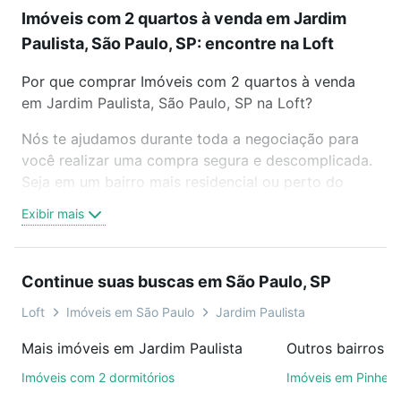
Imóveis com 2 quartos à venda em Jardim
Paulista, São Paulo, SP: encontre na Loft
Por que comprar Imóveis com 2 quartos à venda
em Jardim Paulista, São Paulo, SP na Loft?
Nós te ajudamos durante toda a negociação para
você realizar uma compra segura e descomplicada.
Seja em um bairro mais residencial ou perto do
trabalho e do metrô, aqui você vai encontrar a
Exibir mais
oferta ideal de Imóveis com 2 quartos à venda em
Jardim Paulista, São Paulo, SP para conquistar seu
sonho. Agende uma visita presencial ou por
Continue suas buscas em São Paulo, SP
videochamada, é grátis, sem compromisso e você
ainda conta com mais de 46 mil corretores e
Loft
Imóveis em São Paulo
Jardim Paulista
imobiliárias te ajudando na compra, venda ou troca
Mais imóveis em Jardim Paulista
Outros bairros e
de imóveis.
Imóveis com 2 dormitórios
Imóveis em Pinheir
Como escolher um imóvel?