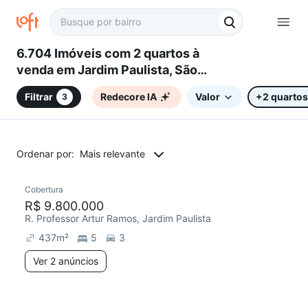
6.704 Imóveis com 2 quartos à
venda em Jardim Paulista, São
Paulo, SP
Filtrar
Redecore IA
Valor
+2 quartos
3
Ordenar por:
Mais relevante
2 anúncios
Cobertura
R$ 9.800.000
R. Professor Artur Ramos, Jardim Paulista
437
m²
5
3
Ver 2 anúncios