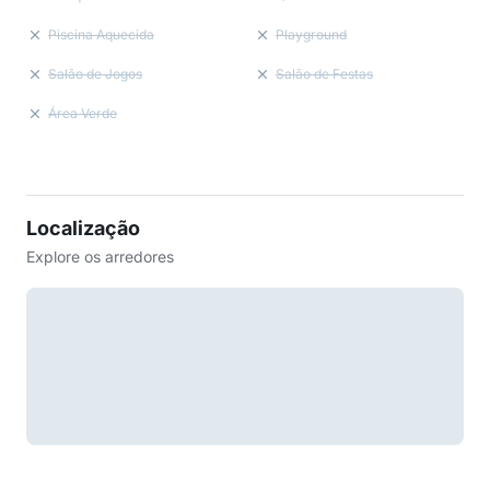
Piscina Aquecida
Playground
Salão de Jogos
Salão de Festas
Área Verde
Localização
Explore os arredores