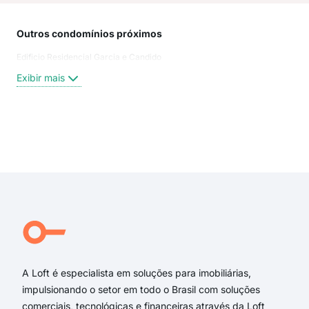
Outros condomínios próximos
Rua
Edificio Residencial Garcia e Candido
Rua
CA
Exibir mais
São
Rua 
Cas
Rua
Exi
ala
Ala
Rua
rua 
rua 
Rua 
A Loft é especialista em soluções para imobiliárias,
impulsionando o setor em todo o Brasil com soluções
comerciais, tecnológicas e financeiras através da Loft