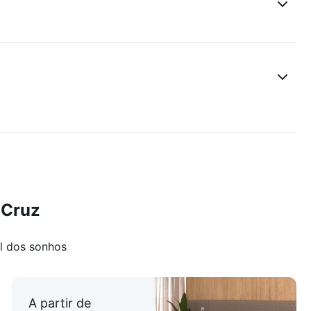
 perfeito para quem quer morar bem e com economia!
 Cruz
l dos sonhos
A partir de