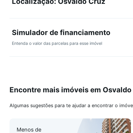
Localização: Osvaldo Cruz
1 Banheiro social.
2 Vagas de garagem.
Condomínio com valor super acessível.
Simulador de financiamento
Ambientes bem distribuídos, iluminados e arejados -
Entenda o valor das parcelas para esse imóvel
Agende sua visita e conheça seu novo lar!
Encontre mais imóveis em Osvaldo
Algumas sugestões para te ajudar a encontrar o imóve
Menos de