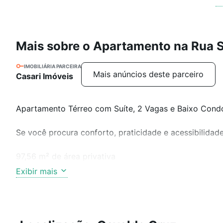
Mais sobre o Apartamento na Rua S
IMOBILIÁRIA PARCEIRA
Mais anúncios deste parceiro
Casari Imóveis
Apartamento Térreo com Suíte, 2 Vagas e Baixo Condo
Se você procura conforto, praticidade e acessibilidade
97,56 m² de área privativa
Apartamento térreo em prédio com apenas 3 andares, 
Exibir mais
Localização privilegiada, próximo a comércios, escola
Acabamento de primeira qualidade.
3 Dormitórios, sendo 1 suíte.