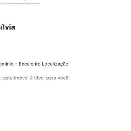
ílvia
mínio - Excelente Localização!
, este imóvel é ideal para você!
mais comodidade e tranquilidade.
s e vias de acesso.