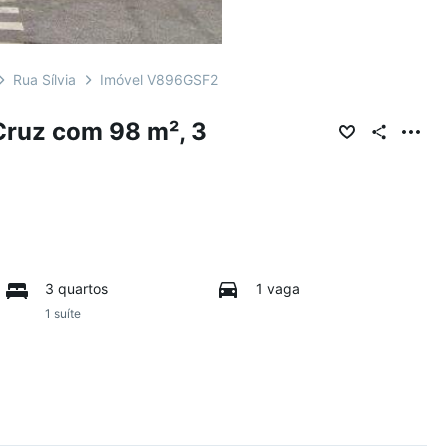
Rua Sílvia
Imóvel V896GSF2
ruz com 98 m², 3
3 quartos
1 vaga
1 suíte